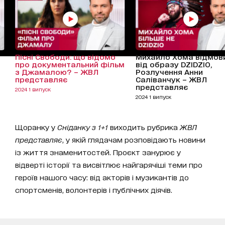
Пісні Свободи: що відомо
Михайло Хома відмов
про документальний фільм
від образу DZIDZIO,
з Джамалою? – ЖВЛ
Розлучення Анни
представляє
Саліванчук – ЖВЛ
представляє
2024 1 випуск
2024 1 випуск
Щоранку у
Сніданку з 1+1
виходить рубрика
ЖВЛ
представляє
, у якій глядачам розповідають новини
із життя знаменитостей. Проєкт занурює у
відверті історії та висвітлює найгарячіші теми про
героїв нашого часу: від акторів і музикантів до
спортсменів, волонтерів і публічних діячів.