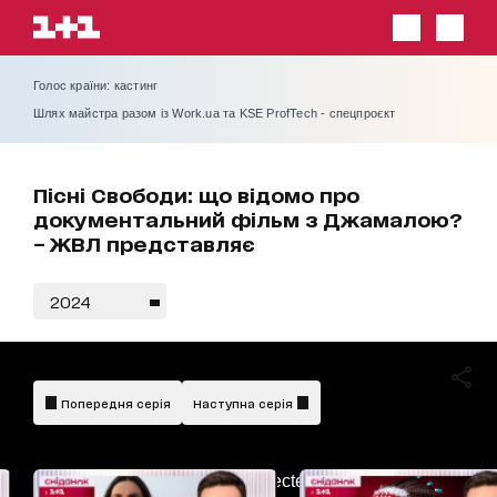
Голос країни: кастинг
Шлях майстра разом із Work.ua та KSE ProfTech - спецпроєкт
Пісні Свободи: що відомо про
документальний фільм з Джамалою?
– ЖВЛ представляє
2024
Попередня серія
Наступна серія
AdBlockDetected!