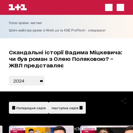
Голос країни: кастинг
Шлях майстра разом із Work.ua та KSE ProfTech - спецпроєкт
Скандальні історії Вадима Міцкевича:
чи був роман з Олею Поляковою? –
ЖВЛ представляє
2024
Попередня серія
Наступна серія
AdBlockDetected!