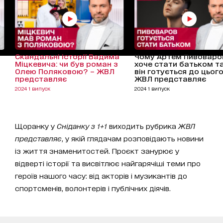
Скандальні історії Вадима
Чому Артем Пивоваро
Міцкевича: чи був роман з
хоче стати батьком та
Олею Поляковою? – ЖВЛ
він готується до цього
представляє
ЖВЛ представляє
2024 1 випуск
2024 1 випуск
Щоранку у
Сніданку з 1+1
виходить рубрика
ЖВЛ
представляє
, у якій глядачам розповідають новини
із життя знаменитостей. Проєкт занурює у
відверті історії та висвітлює найгарячіші теми про
героїв нашого часу: від акторів і музикантів до
спортсменів, волонтерів і публічних діячів.