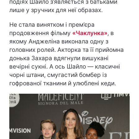
подіях Шайло з’являється з батьками
лише у зручних для неї образах.
Не стала винятком і прем’єра
продовження фільму
«Чаклунка»
, в
якому Анджеліна виконала одну з
головних ролей. Акторка та її прийомна
донька Захара вдягнули вишукані
вечірні сукні. А ось Шайло — класичні
чорні штани, смугастий бомбер із
гофрованої тканини й улюблені кеди.