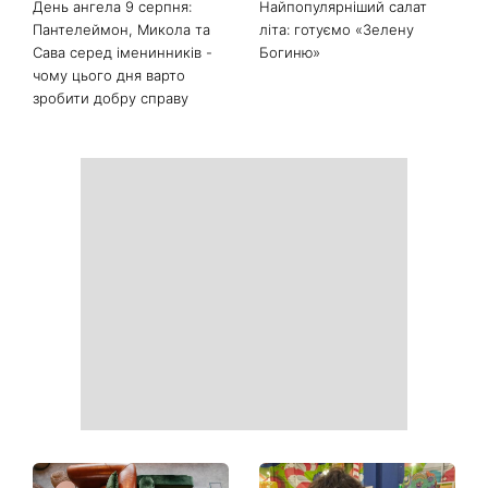
Останні новини
Білі кросівки знову будуть
Гороскоп на 9 серпня для
як нові: два прості
всіх знаків зодіаку: день
продукти з кухні легко
рішень, які більше не
приберуть плями та
можна відкладати
неприємний запах
День ангела 9 серпня:
Найпопулярніший салат