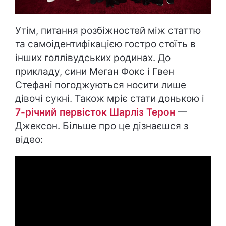
Утім, питання розбіжностей між статтю
та самоідентифікацією гостро стоїть в
інших голлівудських родинах. До
прикладу, сини Меган Фокс і Гвен
Стефані погоджуються носити лише
дівочі сукні. Також мріє стати донькою і
7-річний первісток Шарліз Терон
—
Джексон. Більше про це дізнаєшся з
відео: