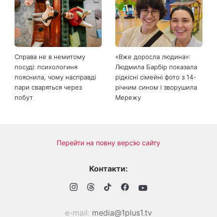
Пантелеймон, Микола та
літа: готуємо «Зелену
Сава серед іменинників -
Богиню»
чому цього дня варто
зробити добру справу