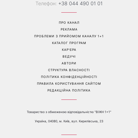
Справа не в немитому
«Вже доросла людина»:
посуді: психологиня
Людмила Барбір показала
пояснила, чому насправді
рідкісні сімейні фото з 14-
пари сваряться через
річним сином і зворушила
побут
Мережу
Перейти на повну версію сайту
Контакти:
е-mail:
media@1plus1.tv
Телефон:
+38 044 490 01 01