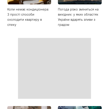
Останні новини
Ваші дані можуть бути на
Софія Ротару нарешті
чеку: Укрпошта почала
показалася публіці: як зараз
друкувати персональну
виглядає легендарна 79-
інформацію в
річна співачка
розрахункових квитанціях