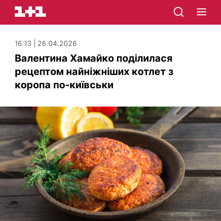
16:13 | 26.04.2026
Валентина Хамайко поділилася
рецептом найніжніших котлет з
коропа по-київськи