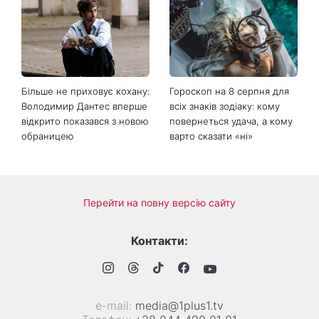
Коли немає кондиціонера:
Погода різко зміниться на
3 прості способи
вихідних: у яких областях
охолодити квартиру в
України вдарять зливи з
спеку
градом