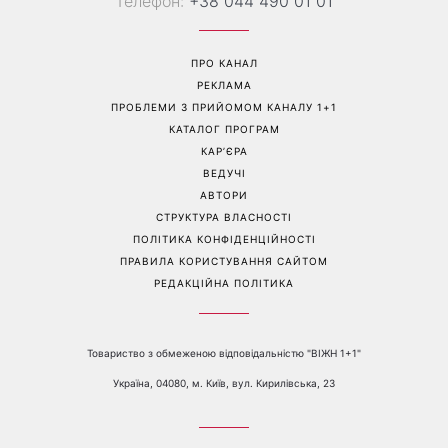
Більше не приховує кохану:
Гороскоп на 8 серпня для
Володимир Дантес вперше
всіх знаків зодіаку: кому
відкрито показався з новою
повернеться удача, а кому
обраницею
варто сказати «ні»
Перейти на повну версію сайту
Контакти:
е-mail:
media@1plus1.tv
Телефон:
+38 044 490 01 01