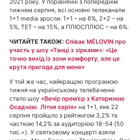
2021 року. У порівнянні з попереднім
тижнем серпня, всі основні телеканали
1+1 media зросли: 1+1 – на 6%, 2+2 – на
5%, ТЕТ – на 15%, а ПЛЮСПЛЮС – на 6%.
ЧИТАЙТЕ ТАКОЖ:
Співак MÉLOVIN про
участь у шоу «Танці з зірками»: «Це
точно вихід із зони комфорту, але це
крута пригода для мене»
У той же час, найкращою програмою
тижня на українському телебаченні
стало шоу
«Вечір прем’єр з Катериною
Осадчою. Літня серія»
на 1+1, яке 22
серпня пройшло з рейтингом 3,2% та
часткою 14,2% за аудиторією 18-54 (50
тис.+). У святковому концерті взяли