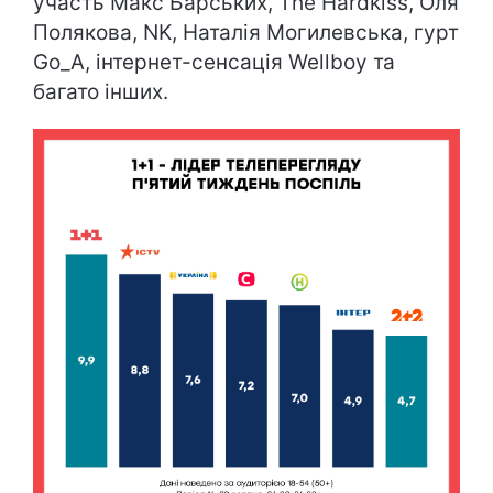
участь Макс Барських, The Hardkiss, Оля
Полякова, NK, Наталія Могилевська, гурт
Go_A, інтернет-сенсація Wellboy та
багато інших.