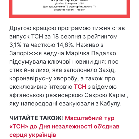
Другою кращою програмою тижня став
випуск ТСН за 18 серпня з рейтингом
3,1% та часткою 14,6%. Наживо з
Запоріжжя ведуча Марічка Падалко
підсумувала ключові новини дня: про
стихійне лихо, яке заполонило Захід,
коронавірусну хворобу, а також про
ексклюзивне інтерв’ю
ТСН
з відомою
афганською режисеркою Сахрою Карімі,
яку напередодні евакуювали з Кабулу.
ЧИТАЙТЕ ТАКОЖ:
Масштабний тур
«ТСН» до Дня незалежності об’єднав
серця українців