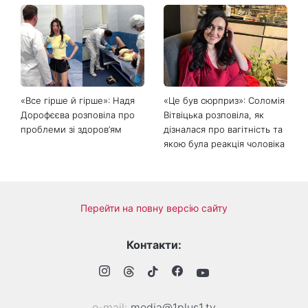
«Все гірше й гірше»: Надя
«Це був сюрприз»: Соломія
Дорофєєва розповіла про
Вітвіцька розповіла, як
проблеми зі здоров’ям
дізналася про вагітність та
якою була реакція чоловіка
Перейти на повну версію сайту
Контакти:
е-mail:
media@1plus1.tv