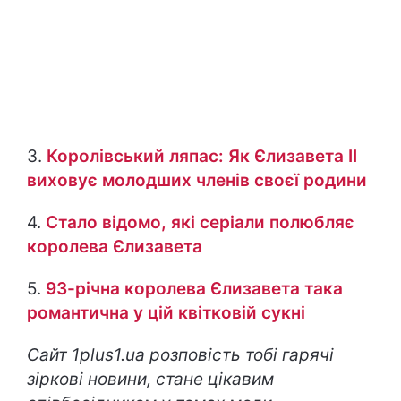
3.
Королівський ляпас: Як Єлизавета ІІ
виховує молодших членів своєї родини
4.
Стало відомо, які серіали полюбляє
королева Єлизавета
5.
93-річна королева Єлизавета така
романтична у цій квітковій сукні
Сайт
1plus1.ua розповість тобі гарячі
зіркові новини, стане цікавим