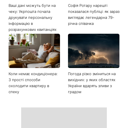
Ваші дані можуть бути на
Софія Ротару нарешті
чеку: Укрпошта почала
показалася публіці: як зараз
друкувати персональну
виглядає легендарна 79-
інформацію в
річна співачка
розрахункових квитанціях
Коли немає кондиціонера:
Погода різко зміниться на
3 прості способи
вихідних: у яких областях
охолодити квартиру в
України вдарять зливи з
спеку
градом