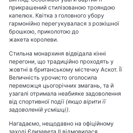
прикрашений стилізованою трояндою
капелюх. Квітка з головного убору
гармонійно перегукувалася з розкішної
брошкою, приколотою до
жакета королеви.
Стильна монархиня відвідала кінні
перегони, що традиційно проходять у
жовтні в британському містечку Аскот. Її
Величність урочисто оголосила
переможця цьогорічних змагань, та й
узагалі отримала неабияке задоволення
від спортивної події
(якщо вірити її
задоволеній усмішці)
.
Нагадаємо, нещодавно на офіційному
заході Єлизавета ІІ відмовилася