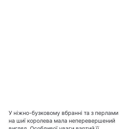
У ніжно-бузковому вбранні та з перлами
на шиї королева мала неперевершений
вигляд. Особливої уваги вартий її