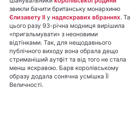
Шанувальники
королівської родини
звикли бачити британську монархиню
Єлизавету ІІ
у
надяскравих вбраннях
. Та
цього разу 93-річна модниця вирішила
«пригальмувати» з неоновими
відтінками. Так, для нещодавнього
публічного виходу вона обрала дещо
стриманіший аутфіт та від того не стала
менш яскравою. Барв королівському
образу додала сонячна усмішка Її
Величності.