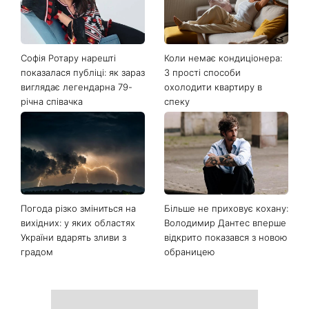
Софія Ротару нарешті
Коли немає кондиціонера:
показалася публіці: як зараз
3 прості способи
виглядає легендарна 79-
охолодити квартиру в
річна співачка
спеку
Погода різко зміниться на
Більше не приховує кохану:
вихідних: у яких областях
Володимир Дантес вперше
України вдарять зливи з
відкрито показався з новою
градом
обраницею