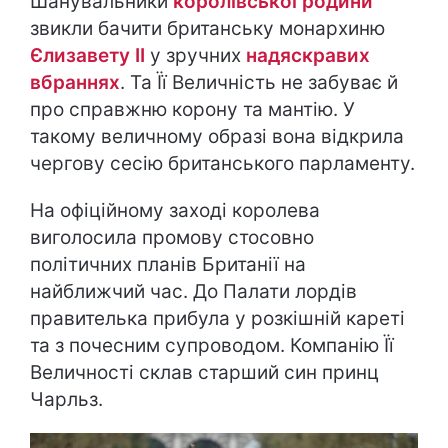
Шанувальники
королівської родини
звикли бачити британську монархиню
Єлизавету ІІ
у зручних
надяскравих
вбраннях
. Та Її Величність не забуває й
про справжню корону та мантію. У
такому величному образі вона відкрила
чергову сесію британського парламенту.
На офіційному заході королева
виголосила промову стосовно
політичних планів Британії на
найближчий час. До Палати лордів
правителька прибула у розкішній кареті
та з почесним супроводом. Компанію Її
Величності склав старший син принц
Чарльз.