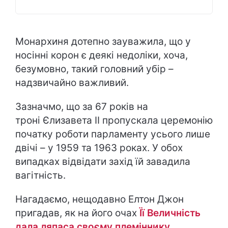
Монархиня дотепно зауважила, що у
носінні корон є деякі недоліки, хоча,
безумовно, такий головний убір –
надзвичайно важливий.
Зазначмо, що за 67 років на
троні Єлизавета ІІ пропускала церемонію
початку роботи парламенту усього лише
двічі – у 1959 та 1963 роках. У обох
випадках відвідати захід їй завадила
вагітність.
Нагадаємо, нещодавно Елтон Джон
пригадав, як на його очах
Її Величність
дала ляпаса своєму племіннику
.