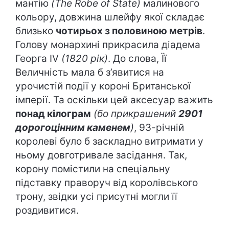
мантію
(
The
Robe
of
State
)
малинового
кольору, довжина шлейфу якої складає
близько
чотирьох з половиною метрів
.
Голову монархині прикрасила діадема
Георга IV
(1820 рік)
. До слова, Її
Величність мала б з’явитися на
урочистій події у короні Британської
імперії. Та оскільки цей аксесуар важить
понад кілограм
(бо прикрашений
2901
дорогоцінним каменем
)
, 93-річній
королеві було б заскладно витримати у
ньому довготривале засідання. Так,
корону помістили на спеціальну
підставку праворуч від королівського
трону, звідки усі присутні могли її
роздивитися.