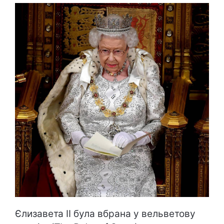
Єлизавета ІІ була вбрана у вельветову