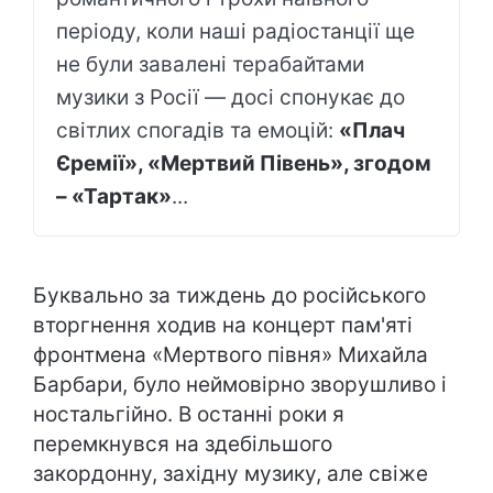
періоду, коли наші радіостанції ще
не були завалені терабайтами
музики з Росії — досі спонукає до
світлих спогадів та емоцій:
«Плач
Єремії», «Мертвий Півень», згодом
– «Тартак»
...
Буквально за тиждень до російського
вторгнення ходив на концерт пам'яті
фронтмена «Мертвого півня» Михайла
Барбари, було неймовірно зворушливо і
ностальгійно. В останні роки я
перемкнувся на здебільшого
закордонну, західну музику, але свіже