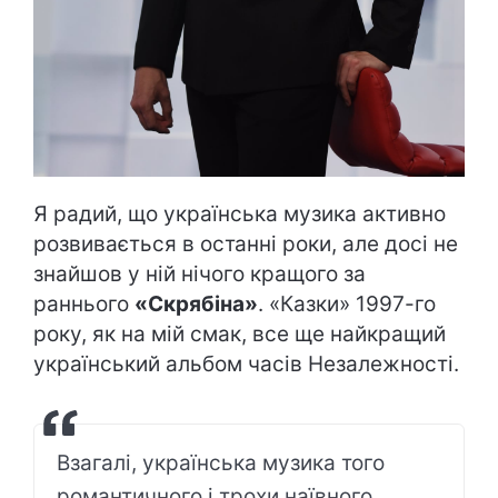
Я радий, що українська музика активно
розвивається в останні роки, але досі не
знайшов у ній нічого кращого за
раннього
«Скрябіна»
. «Казки» 1997-го
року, як на мій смак, все ще найкращий
український альбом часів Незалежності.
Взагалі, українська музика того
романтичного і трохи наївного