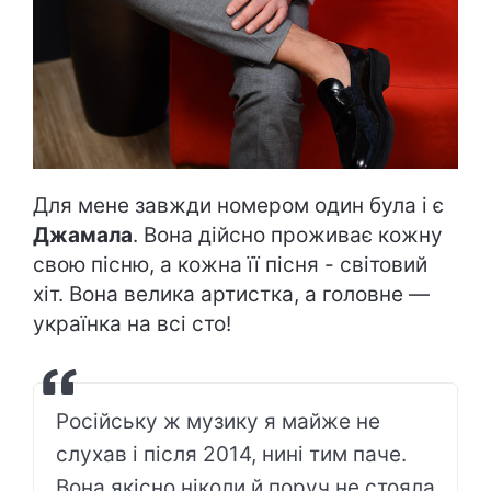
Для мене завжди номером один була і є
Джамала
. Вона дійсно проживає кожну
свою пісню, а кожна її пісня - світовий
хіт. Вона велика артистка, а головне —
українка на всі сто!
Російську ж музику я майже не
слухав і після 2014, нині тим паче.
Вона якісно ніколи й поруч не стояла