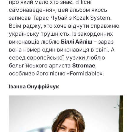
про який мало хто знає. «Пісні
самонаведення», цей альбом якось
записав Тарас Чубай з Kozak System.
Всім раджу, хто хоче відчути справжню
українську трушність. Із закордонних
виконавців люблю
Біллі Айліш
– зараз
вона номер один виконавиця в світі. А
серед європейської музики люблю
бельгійського артиста
Stromae
,
особливо його пісню «Formidable».
Іванна Онуфрійчук