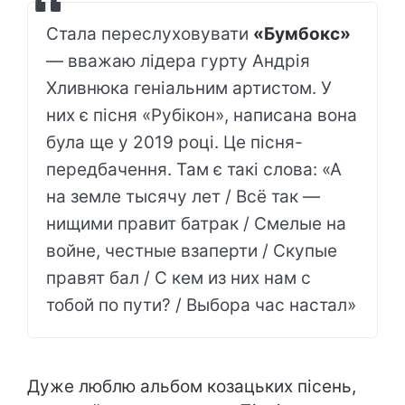
Стала переслуховувати
«Бумбокс»
— вважаю лідера гурту Андрія
Хливнюка геніальним артистом. У
них є пісня «Рубікон», написана вона
була ще у 2019 році. Це пісня-
передбачення. Там є такі слова: «А
на земле тысячу лет / Всё так —
нищими правит батрак / Смелые на
войне, честные взаперти / Скупые
правят бал / С кем из них нам с
тобой по пути? / Выбора час настал»
Дуже люблю альбом козацьких пісень,