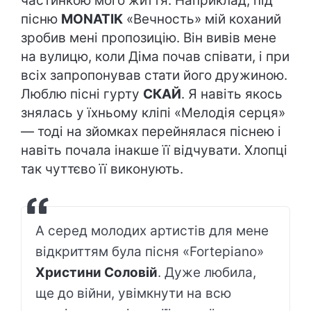
частинкою мого життя. Наприклад, під
пісню
MONATIK
«Вечность» мій коханий
зробив мені пропозицію. Він вивів мене
на вулицю, коли Діма почав співати, і при
всіх запропонував стати його дружиною.
Люблю пісні гурту
СКАЙ
. Я навіть якось
знялась у їхньому кліпі «Мелодія серця»
— тоді на зйомках перейнялася піснею і
навіть почала інакше її відчувати. Хлопці
так чуттєво її виконують.
А серед молодих артистів для мене
відкриттям була пісня «Fortepiano»
Христини Соловій
. Дуже любила,
ще до війни, увімкнути на всю