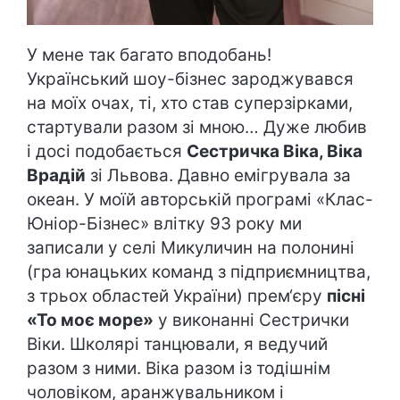
У мене так багато вподобань!
Український шоу-бізнес зароджувався
на моїх очах, ті, хто став суперзірками,
стартували разом зі мною… Дуже любив
і досі подобається
Сестричка Віка, Віка
Врадій
зі Львова. Давно емігрувала за
океан. У моїй авторській програмі «Клас-
Юніор-Бізнес» влітку 93 року ми
записали у селі Микуличин на полонині
(гра юнацьких команд з підприємництва,
з трьох областей України) прем‘єру
пісні
«То моє море»
у виконанні Сестрички
Віки. Школярі танцювали, я ведучий
разом з ними. Віка разом із тодішнім
чоловіком, аранжувальником і