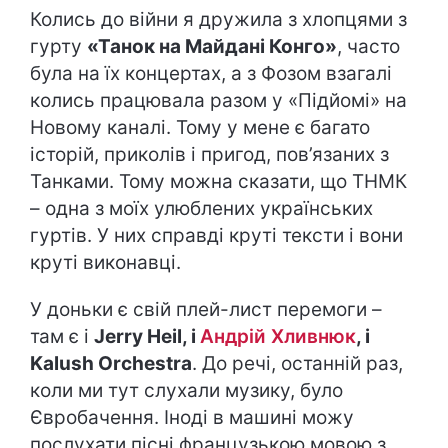
Колись до війни я дружила з хлопцями з
гурту
«Танок на Майдані Конго»
, часто
була на їх концертах, а з Фозом взагалі
колись працювала разом у «Підйомі» на
Новому каналі. Тому у мене є багато
історій, приколів і пригод, пов’язаних з
Танками. Тому можна сказати, що ТНМК
– одна з моїх улюблених українських
гуртів. У них справді круті тексти і вони
круті виконавці.
У доньки є свій плей-лист перемоги –
там є і
Jerry Heil, і
Андрій Хливнюк
, і
Kalush Orchestra
. До речі, останній раз,
коли ми тут слухали музику, було
Євробачення. Іноді в машині можу
послухати пісні французькою мовою з