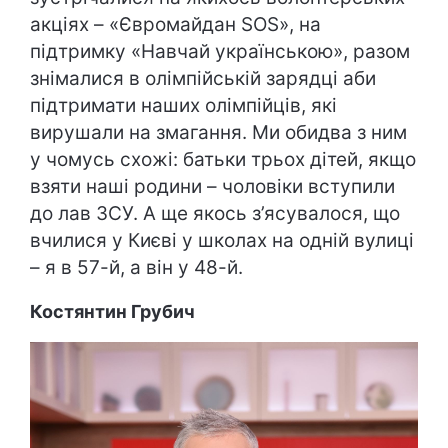
акціях – «Євромайдан SOS», на
підтримку «Навчай українською», разом
знімалися в олімпійській зарядці аби
підтримати наших олімпійців, які
вирушали на змагання. Ми обидва з ним
у чомусь схожі: батьки трьох дітей, якщо
взяти наші родини – чоловіки вступили
до лав ЗСУ. А ще якось з’ясувалося, що
вчилися у Києві у школах на одній вулиці
– я в 57-й, а він у 48-й.
Костянтин Грубич