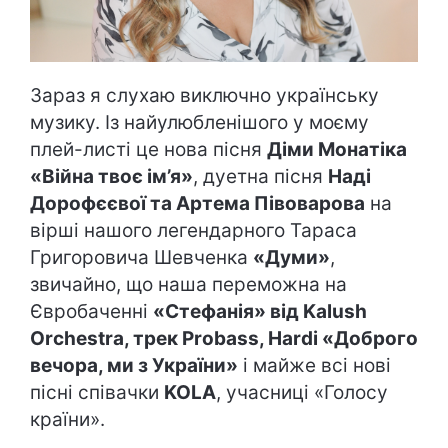
Зараз я слухаю виключно українську
музику. Із найулюбленішого у моєму
плей-листі це нова пісня
Діми Монатіка
«Війна твоє ім’я»
, дуетна пісня
Наді
Дорофєєвої та Артема Півоварова
на
вірші нашого легендарного Тараса
Григоровича Шевченка
«Думи»
,
звичайно, що наша переможна на
Євробаченні
«Стефанія» від Kalush
Orchestra, трек Probass, Hardi «Доброго
вечора, ми з України»
і майже всі нові
пісні співачки
KOLA
, учасниці «Голосу
країни».