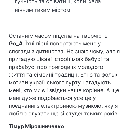
гучність та співати її, коли їхала
нічним тихим містом.
Останнім часом підсіла на творчість
Go_A
. Їхні пісні повертають мене у
спогади з дитинства. Не знаю чому, але я
пригадую цікаві історії моїх бабусі та
прабабусі про пригоди їх молодого
життя та сімейні традиції. Етно та фольк
мотиви українського гурту нагадують
мені, хто ми є і звідки наше коріння. А ще
мені дуже подобається усе це у
поєднанні з електронною музикою, яку я
люблю слухати ще зі студентських років.
Тімур Мірошниченко