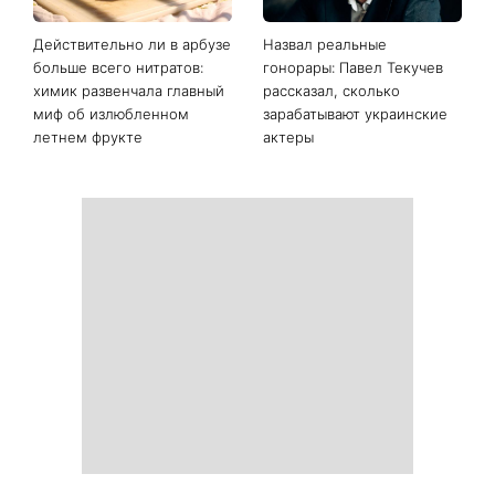
Не только «я тебя люблю»:
Вместо Санторини и
психологи назвали 3
Миконоса: 7 сказочных
фразы, которые чаще всего
мест в Европе, которые
говорят счастливые пары
могут заменить
популярные курорты
Действительно ли в арбузе
Назвал реальные
больше всего нитратов:
гонорары: Павел Текучев
химик развенчала главный
рассказал, сколько
миф об излюбленном
зарабатывают украинские
летнем фрукте
актеры