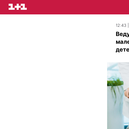
12:43 
Вед
мал
дет