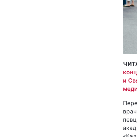
ЧИТ
конц
и Св
мед
Пере
врач
певц
акад
«Кал