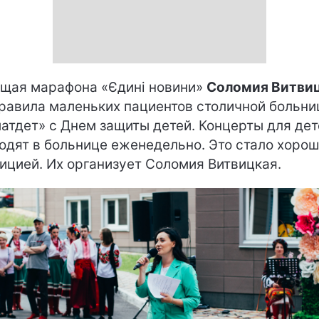
щая марафона «Єдині новини»
Соломия Витви
равила маленьких пациентов столичной больн
атдет» с Днем защиты детей. Концерты для дет
одят в больнице еженедельно. Это стало хоро
ицией. Их организует Соломия Витвицкая.