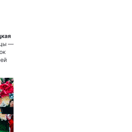
цкая
ицы —
ок
шей