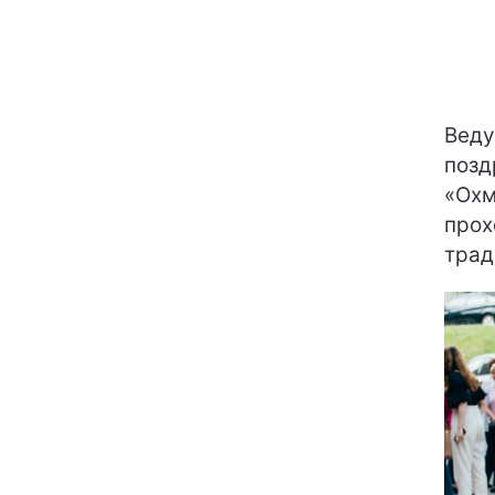
Веду
позд
«Охм
прох
трад