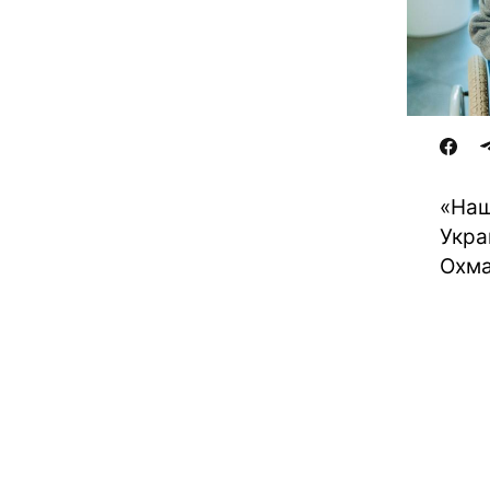
«Наш
Укра
Охма