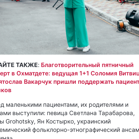
АЙТЕ ТАКЖЕ
:
Благотворительный пятничный
ерт в Охматдете: ведущая 1+1 Соломия Витви
ятослав Вакарчук пришли поддержать пациент
иков
д маленькими пациентами, их родителями и
ами выступили: певица Светлана Тарабарова,
ы Grohotsky, Ян Костырко, украинский
емический фольклорно-этнографический анса
ина».