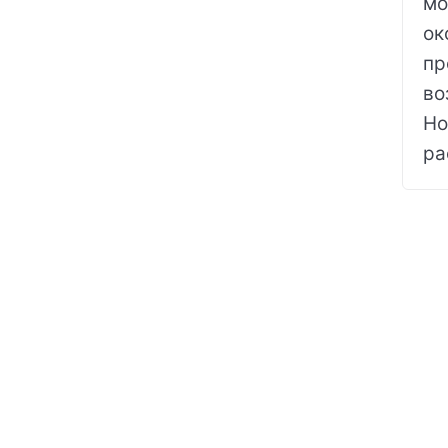
мо
ок
пр
во
Но
ра