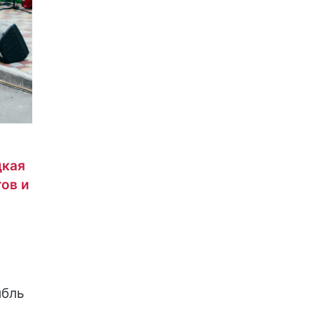
цкая
ов и
мбль