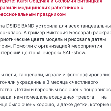
тдете: Катя Осадчая и Соломия Витвицкая
равили медицинских работников с
фессиональным праздником
па DSIDE BAND устроила для всех танцевальны
ер-класс. А гример Виктория Бессараб раскра
триотические цвета модель и рисовала детям
грим. Помогли с организацией мероприятия —
нтерский центр «Печерск» SAL-show.
ы пели, танцевали, играли и фотографировалис
гоняли украденные 3 месяца счастливого
тства. Детям и взрослым все очень понравилос
авда, нам помешала воздушная тревога — на
ице было очень хорошо, и даже детки, которые 