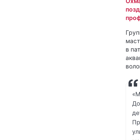
Охма
позд
про
Груп
маст
в па
аква
воло
«М
До
де
Пр
ул