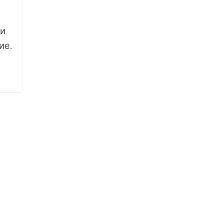
ми
ие.