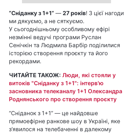
“Сніданку з 1+1”
—
27 років
! З цієї нагоди
ми дякуємо, а не сяткуємо.
У сьогоднішньому особливому ефірі
незмінні ведучі програми Руслан
Сенічкін та Людмила Барбір поділилися
історією створення проєкту та його
рекордами.
ЧИТАЙТЕ ТАКОЖ:
Люди, які стояли у
витоків "Сніданку з 1+1": інтерв'ю
засновника телеканалу 1+1 Олександра
Роднянського про створення проєкту
“Сніданок з 1+1” — це найдовше
прямоефірне ранкове шоу в Україні, яке
з’явилося на телебаченні в далекому