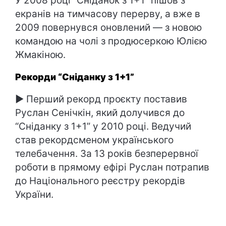
У 2008 році “Сніданок з 1+1” пішов з
екранів на тимчасову перерву, а вже в
2009 повернувся оновлений — з новою
командою на чолі з продюсеркою Юлією
Жмакіною.
Рекорди “Сніданку з 1+1”
► Перший рекорд проєкту поставив
Руслан Сенічкін, який долучився до
“Сніданку з 1+1” у 2010 році. Ведучий
став рекордсменом українського
телебачення. За 13 років безперервної
роботи в прямому ефірі Руслан потрапив
до Національного реєстру рекордів
України.