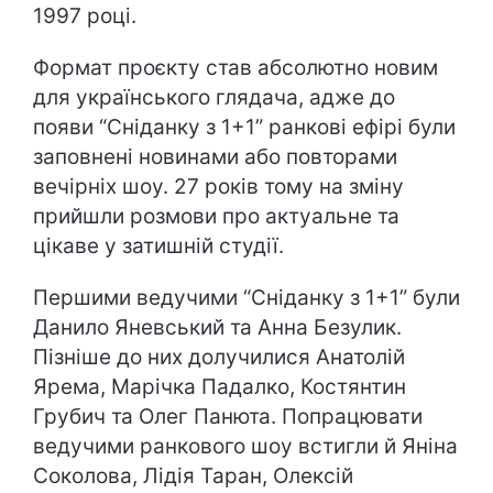
1997 році.
Формат проєкту став абсолютно новим
для українського глядача, адже до
появи “Сніданку з 1+1” ранкові ефірі були
заповнені новинами або повторами
вечірніх шоу. 27 років тому на зміну
прийшли розмови про актуальне та
цікаве у затишній студії.
Першими ведучими “Сніданку з 1+1” були
Данило Яневський та Анна Безулик.
Пізніше до них долучилися Анатолій
Ярема, Марічка Падалко, Костянтин
Грубич та Олег Панюта. Попрацювати
ведучими ранкового шоу встигли й Яніна
Соколова, Лідія Таран, Олексій