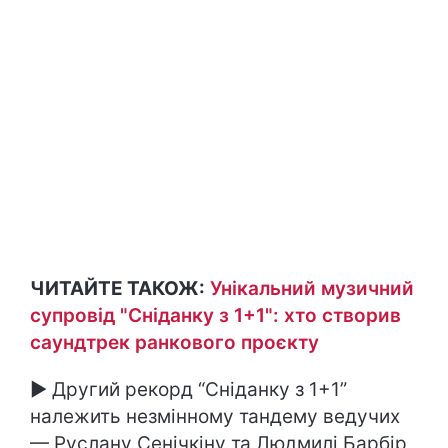
ЧИТАЙТЕ ТАКОЖ:
Унікальний музичний
супровід "Сніданку з 1+1": хто створив
саундтрек ранкового проєкту
► Другий рекорд “Сніданку з 1+1”
належить незмінному тандему ведучих
— Руслану Сенічкіну та Людмилі Барбір,