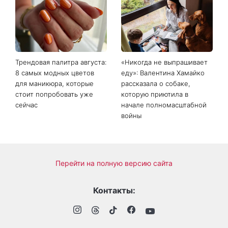
Юков - поисковик, который
новые кадры Зендеи с
на протяжении многих лет
Томом Холландом вызвали
возвращал тела погибших
шквал догадок
воинов