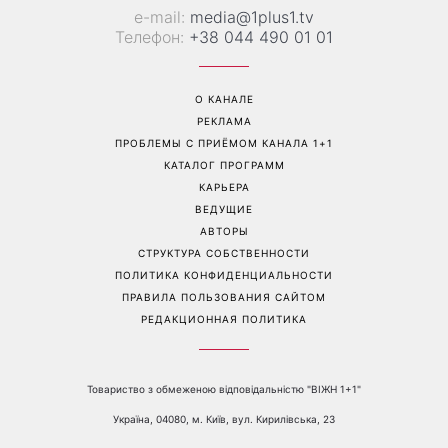
Трендовая палитра августа:
«Никогда не выпрашивает
8 самых модных цветов
еду»: Валентина Хамайко
для маникюра, которые
рассказала о собаке,
стоит попробовать уже
которую приютила в
сейчас
начале полномасштабной
войны
Перейти на полную версию сайта
Контакты: