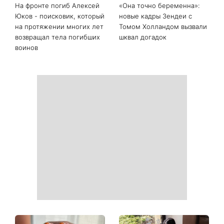
Последние новости
День Независимости 2026:
Украинские звезды,
будет ли выходной 24
которые ошеломили
августа
похудением - фото до и
после
На фронте погиб Алексей
«Она точно беременна»: