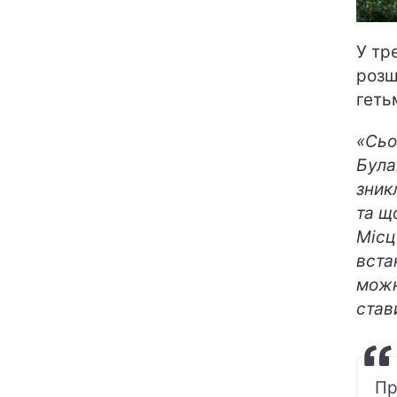
У тр
розш
геть
«Сьо
Була
зник
та щ
Місц
вста
можн
став
Пр