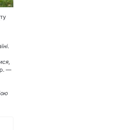
ету
їні.
ися,
р. —
бою