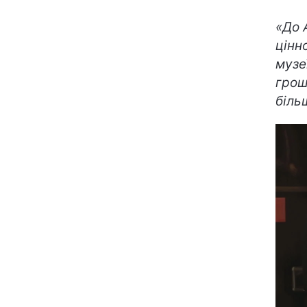
«До 
цінн
музе
грош
біль