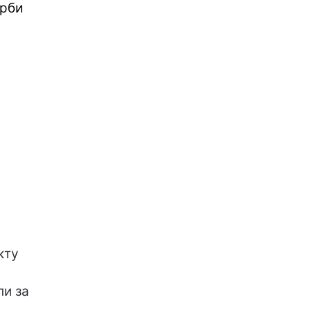
арби
кту
ли за