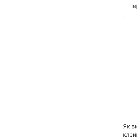
пе
Як в
клей