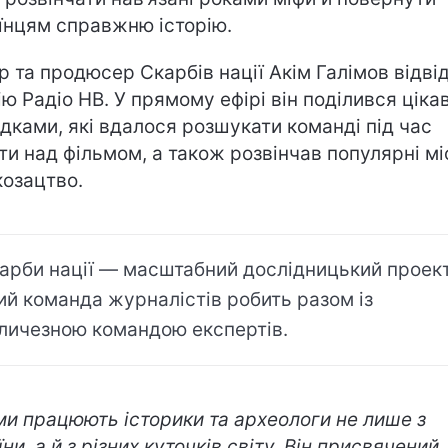
їнцям справжню історію.
р та продюсер Скарбів нації Акім Галімов відві
ію Радіо НВ. У прямому ефірі він поділився цік
ідками, які вдалося розшукати команді під час
ти над фільмом, а також розвінчав популярні м
козацтво.
арби нації — масштабний дослідницький проект
ий команда журналістів робить разом із
личезною командою експертів.
ми працюють історики та археологи не лише з
ни, а й з різних куточків світу. Він присвячений