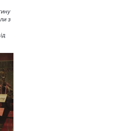
тину
ли з
ід