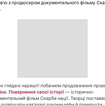
рв'ю з продюсером документального фільму Ск
.
чні глядачі нарешті побачили продовження прое
їна. Повернення своєї історії
— історично-
ментальний фільм Скарби нації. Творці постави
 розвінчати нав’язані роками міфи й повернути