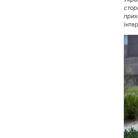
стор
прих
інтер