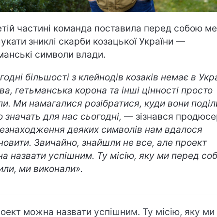
етій частині команда поставила перед собою м
укати зниклі скарби козацької України —
манські символи влади.
годні більшості з клейнодів козаків немає в Укра
ва, гетьманська корона та інші цінності просто
ли. Ми намагалися розібратися, куди вони поділ
о значать для нас сьогодні,
— зізнався продюсе
езнаходження деяких символів нам вдалося
новити. Звичайно, знайшли не все, але проект
а назвати успішним. Ту місію, яку ми перед со
или, ми виконали».
оект можна назвати успішним. Ту місію, яку ми