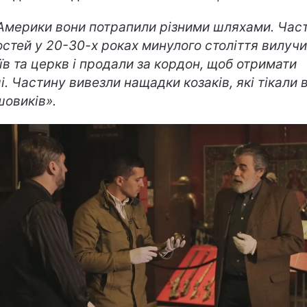
Америки вони потрапили різними шляхами. Час
остей у 20-30-х роках минулого століття вилучи
їв та церкв і продали за кордон, щоб отримати
і. Частину вивезли нащадки козаків, які тікали в
шовиків».