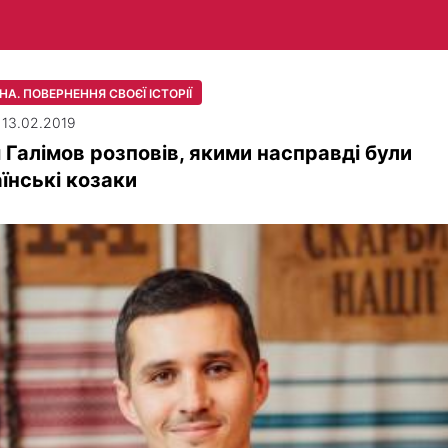
НА. ПОВЕРНЕННЯ СВОЄЇ ІСТОРІЇ
| 13.02.2019
 Галімов розповів, якими насправді були
їнські козаки