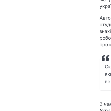
укра
Авто
студ
знах
робо
про 
Ск
як
ве
З на
Украї