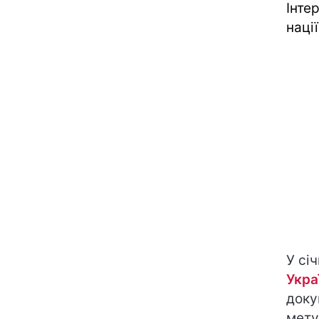
Інте
нації
У сі
Укра
доку
мету