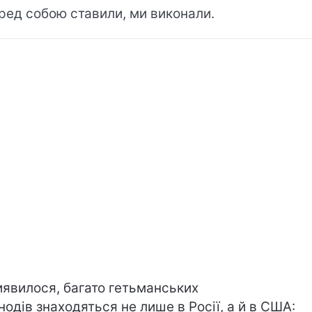
ред собою ставили, ми виконали.
иявилося, багато гетьманських
нодів знаходяться не лише в Росії, а й в США: