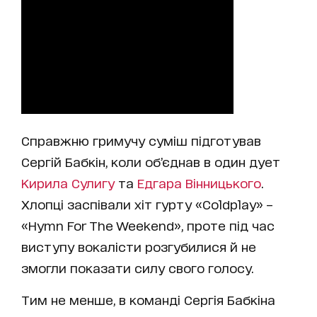
Справжню гримучу суміш підготував
Сергій Бабкін, коли об’єднав в один дует
Кирила Сулигу
та
Едгара Вінницького
.
Хлопці заспівали хіт гурту «Coldplay» –
«Hymn For The Weekend», проте під час
виступу вокалісти розгубилися й не
змогли показати силу свого голосу.
Тим не менше, в команді Сергія Бабкіна