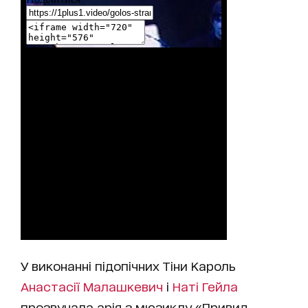
У виконанні підопічних Тіни Кароль
Анастасії Малашкевич
і
Наті Гейла
прозвучала арія з мюзиклу «Привид