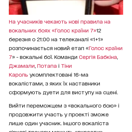
На учасників чекають нові правила на
вокальних боях «Голос країни 7»
12
березня о 21:00 на телеканалі «1+1»
розпочинається новий етап «
Голос країни
7
» - вокальні бої. Команди
Сергія Бабкіна
,
Джамали
,
Потапа
і
Тіни
Кароль
укомплектовані 16-ма
вокалістами, з яких їх наставники
сформують дуети для виступу на сцені.
Вийти переможцем з «вокального бою» і
продовжити участь у проекті зможе
лише один учасник. Іншого вокаліста
зіркові тренери можуть «вкрасти».