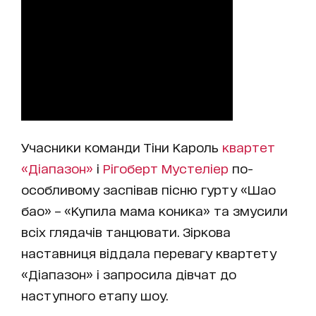
Учасники команди Тіни Кароль
квартет
«Діапазон»
і
Рігоберт Мустеліер
по-
особливому заспівав пісню гурту «Шао
бао» – «Купила мама коника» та змусили
всіх глядачів танцювати. Зіркова
наставниця віддала перевагу квартету
«Діапазон» і запросила дівчат до
наступного етапу шоу.