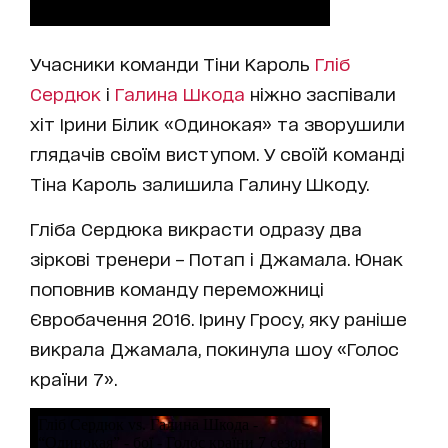
Учасники команди Тіни Кароль
Гліб
Сердюк
і
Галина Шкода
ніжно заспівали
хіт Ірини Білик «Одинокая» та зворушили
глядачів своїм виступом. У своїй команді
Тіна Кароль залишила Галину Шкоду.
Гліба Сердюка викрасти одразу два
зіркові тренери – Потап і Джамала. Юнак
поповнив команду переможниці
Євробачення 2016. Ірину Гросу, яку раніше
викрала Джамала, покинула шоу «Голос
країни 7».