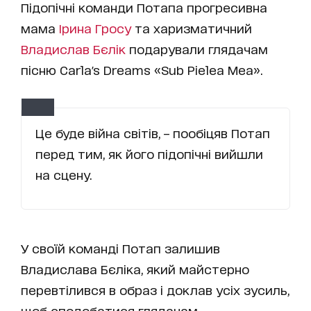
Підопічні команди Потапа прогресивна
мама
Ірина Гросу
та харизматичний
Владислав Бєлік
подарували глядачам
пісню Carla's Dreams «Sub Pielea Mea».
Це буде війна світів, – пообіцяв Потап
перед тим, як його підопічні вийшли
на сцену.
У своїй команді Потап залишив
Владислава Бєліка, який майстерно
перевтілився в образ і доклав усіх зусиль,
щоб сподобатися глядачам.