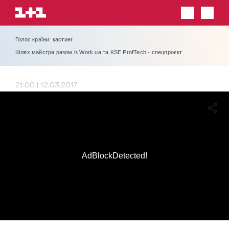
Голос країни: кастинг
Шлях майстра разом із Work.ua та KSE ProfTech - спецпроєкт
21:00 | 12.03.2017
AdBlockDetected!