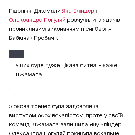
Підопічні Джамали
Яна Бліндер
і
Олександра Погуляй
розчулили глядачів
проникливим виконанням пісні Сергія
Бабкіна «Пробач».
У них буде дуже цікава битва, – каже
Джамала.
Зіркова тренер була задоволена
виступом обох вокалістом, проте у своїй
команді Джамала залишила Яну Бліндер.
Олександра Погуляй покинула вокальне