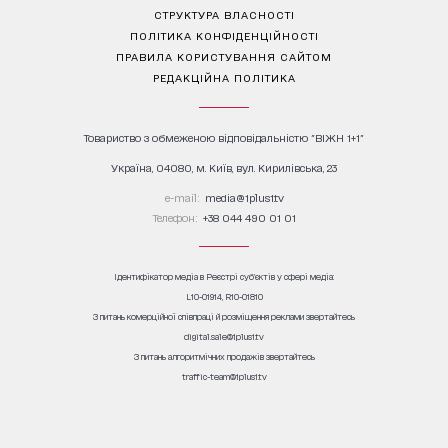
СТРУКТУРА ВЛАСНОСТІ
ПОЛІТИКА КОНФІДЕНЦІЙНОСТІ
ПРАВИЛА КОРИСТУВАННЯ САЙТОМ
РЕДАКЦІЙНА ПОЛІТИКА
Товариство з обмеженою відповідальністю "ВІЖН 1+1"
Україна, 04080, м. Київ, вул. Кирилівська, 23
е-mail:
media@1plus1.tv
Телефон:
+38 044 490 01 01
Ідентифікатор медіа в Реєстрі суб’єктів у сфері медіа:
L10-01914, R10-01810
З питань комерційної співпраці й розміщення реклами звертайтесь
digital.sale@1plus1.tv
З питань алгоритмічних продажів звертайтесь
traffic-team@1plus1.tv