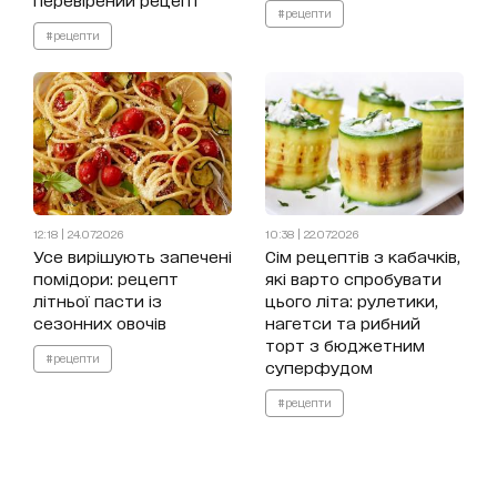
#рецепти
#рецепти
12:18 | 24.07.2026
10:38 | 22.07.2026
Усе вирішують запечені
Сім рецептів з кабачків,
помідори: рецепт
які варто спробувати
літньої пасти із
цього літа: рулетики,
сезонних овочів
нагетси та рибний
торт з бюджетним
#рецепти
суперфудом
#рецепти