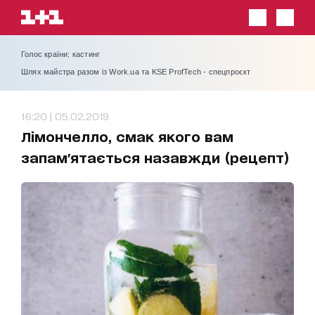
Голос країни: кастинг
Шлях майстра разом із Work.ua та KSE ProfTech - спецпроєкт
16:20 | 05.02.2019
Лімончелло, смак якого вам
запам'ятається назавжди (рецепт)