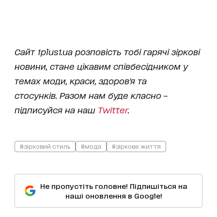
Сайт
1
plus
1.
ua
розповість тобі гарячі зіркові
новини, стане цікавим співбесідником у
темах моди, краси,
здоров'я та
стосунків.
Разом нам буде класно –
підписуйся на наш
Twitter
.
#зірковий стиль
#мода
#зіркове життя
Не пропустіть головне! Підпишіться на
наші оновлення в Google!