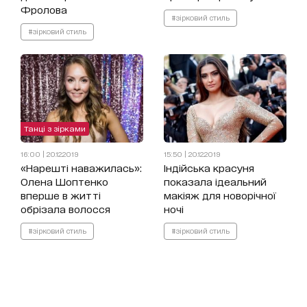
Фролова
#зірковий стиль
#зірковий стиль
Танці з зірками
16:00 | 20.12.2019
15:50 | 20.12.2019
«Нарешті наважилась»:
Індійська красуня
Олена Шоптенко
показала ідеальний
вперше в житті
макіяж для новорічної
обрізала волосся
ночі
#зірковий стиль
#зірковий стиль