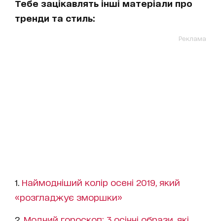
Тебе зацікавлять інші матеріали про
тренди та стиль:
Реклама
1.
Наймодніший колір осені 2019, який
«розгладжує зморшки»
2.
Модний гороскоп: 3 осінні образи, які