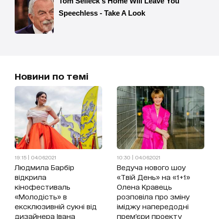
Новини по темі
19:15 | 04.06.2021
10:30 | 04.06.2021
Людмила Барбір
Ведуча нового шоу
відкрила
«Твій День» на «1+1»
кінофестиваль
Олена Кравець
«Молодість» в
розповіла про зміну
ексклюзивній сукні від
іміджу напередодні
дизайнера Івана
прем’єри проекту