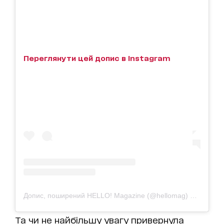
Переглянути цей допис в Instagram
Допис, поширений HELLO! Magazine (@hellomag)
31 Сер 20
Та чи не найбільшу увагу привернула