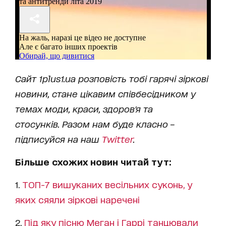
Сайт
1
plus
1.
ua
розповість тобі гарячі зіркові
новини, стане цікавим співбесідником у
темах моди, краси,
здоров'я та
стосунків.
Разом нам буде класно –
підписуйся на наш
Twitter
.
Більше схожих новин читай тут:
1.
ТОП-7 вишуканих весільних суконь, у
яких сяяли зіркові наречені
2.
Під яку пісню Меган і Гаррі танцювали