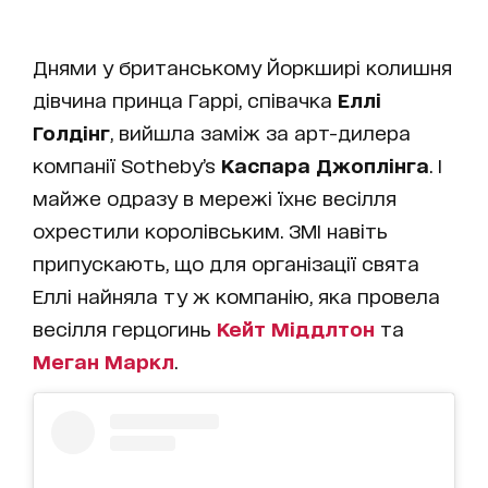
Днями у британському Йоркширі колишня
дівчина принца Гаррі, співачка
Еллі
Голдінг
, вийшла заміж за арт-дилера
компанії Sotheby’s
Каспара Джоплінга
. І
майже одразу в мережі їхнє весілля
охрестили королівським. ЗМІ навіть
припускають, що для організації свята
Еллі найняла ту ж компанію, яка провела
весілля герцогинь
Кейт Міддлтон
та
Меган Маркл
.