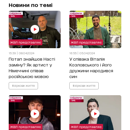
Новини по темі
ЖВЛ представляє
ЖВЛ представляє
15:39 | 08.04.2024
16:55 | 05.04.2024
Потап знайшов Насті
У співака Віталія
заміну? Як артист у
Козловського і його
Німеччині співав
дружини народився
російською мовою
син
#зіркове життя
#зіркове життя
ЖВЛ представляє
ЖВЛ представляє