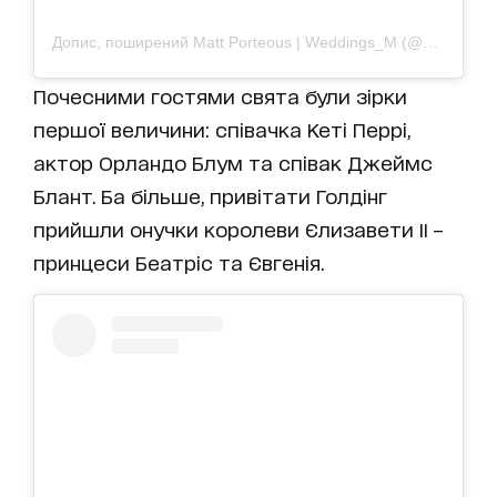
Допис, поширений Matt Porteous | Weddings_M (@m_weddings)
Почесними гостями свята були зірки
першої величини: співачка Кеті Перрі,
актор Орландо Блум та співак Джеймс
Блант. Ба більше, привітати Голдінг
прийшли онучки королеви Єлизавети ІІ –
принцеси Беатріс та Євгенія.