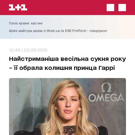
Голос країни: кастинг
Шлях майстра разом із Work.ua та KSE ProfTech - спецпроєкт
12:40 | 02.09.2019
Найстриманіша весільна сукня року
– її обрала колишня принца Гаррі