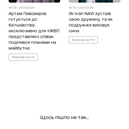
18:03 | 04.04.2024
16:16 | 03.04.2024
Артем Пивоваров
Як Ivan NAVI зустрів
готується до
свою дружину, та як
батьківства:
подружжя виховує
ексклюзивно для «ЖВЛ
сина
представляє» співак
#зіркове життя
поділився планами на
майбутнє
#зіркове життя
Щось пішло не так...