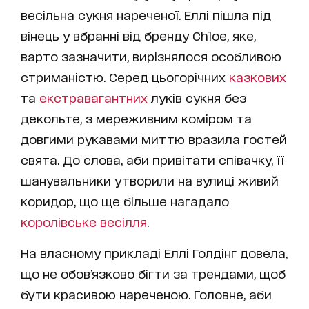
весільна сукня нареченої. Еллі пішла під
вінець у вбранні від бренду Chloe, яке,
варто зазначити, вирізнялося особливою
стриманістю. Серед цьогорічних
казкових
та
екстравагантних
луків сукня без
декольте, з мереживним коміром та
довгими рукавами миттю вразила гостей
свята. До слова, аби привітати співачку, її
шанувальники утворили на вулиці живий
коридор, що ще більше нагадало
королівське весілля
.
На власному прикладі Еллі Голдінг довела,
що не обов’язково бігти за трендами, щоб
бути красивою нареченою. Головне, аби