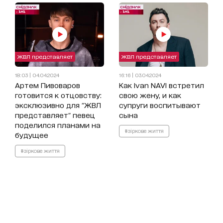
ЖВЛ представляет
ЖВЛ представляет
18:03 | 04.04.2024
16:16 | 03.04.2024
Артем Пивоваров
Как Ivan NAVI встретил
готовится к отцовству:
свою жену, и как
эксклюзивно для "ЖВЛ
супруги воспитывают
представляет" певец
сына
поделился планами на
#зіркове життя
будущее
#зіркове життя