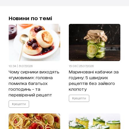
Новини по темі
10:34 | 31.07.2026
15:06 | 25.07.2026
Чому сирники виходять
Мариновані кабачки за
«гумовими»: головна
годину: 5 швидких
помилка багатьох
рецептів без зайвого
господинь – та
клопоту
перевірений рецепт
#рецепти
#рецепти