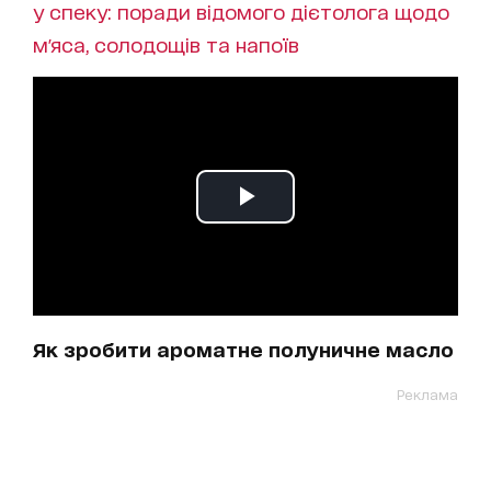
у спеку: поради відомого дієтолога щодо
м'яса, солодощів та напоїв
Як зробити ароматне полуничне масло
Реклама