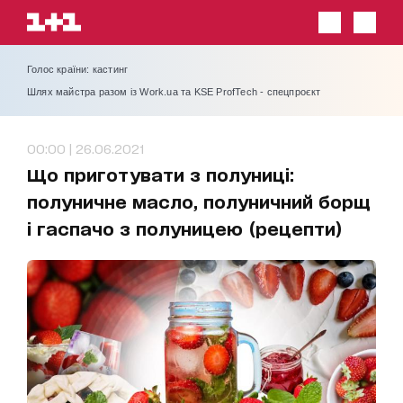
Голос країни: кастинг
Шлях майстра разом із Work.ua та KSE ProfTech - спецпроєкт
00:00 | 26.06.2021
Що приготувати з полуниці:
полуничне масло, полуничний борщ
і гаспачо з полуницею (рецепти)