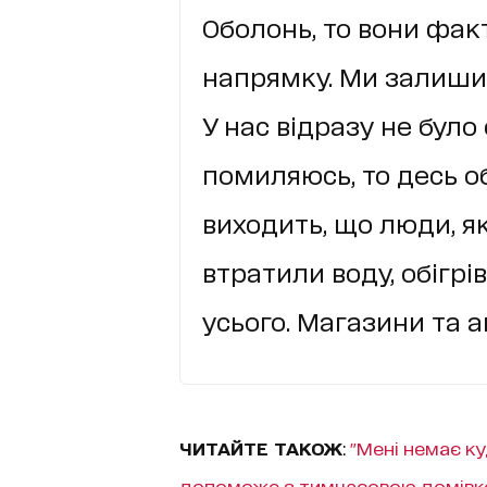
Оболонь, то вони фа
напрямку. Ми залишил
У нас відразу не було
помиляюсь, то десь об 
виходить, що люди, як
втратили воду, обігрі
усього. Магазини та 
ЧИТАЙТЕ ТАКОЖ
:
"Мені немає ку
допоможе з тимчасовою домів