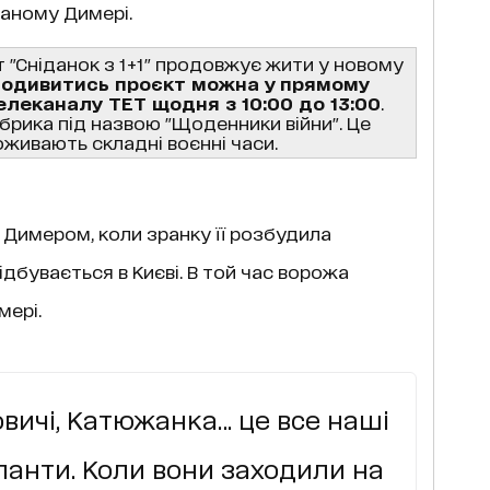
ваному Димері.
т "Сніданок з 1+1" продовжує жити у новому
одивитись проєкт можна у
прямому
телеканалу ТЕТ щодня з 10:00 до 13:00
.
убрика під назвою "Щоденники війни". Це
проживають складні воєнні часи.
д Димером, коли зранку її розбудила
ідбувається в Києві. В той час ворожа
мері.
овичі, Катюжанка… це все наші
панти. Коли вони заходили на