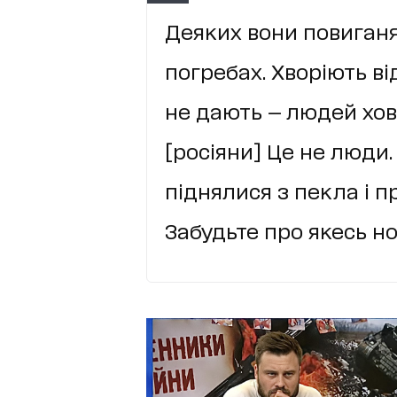
Деяких вони повиганя
погребах. Хворіють ві
не дають — людей хов
[росіяни] Це не люди.
піднялися з пекла і п
Забудьте про якесь н