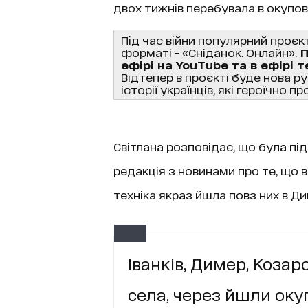
двох тижнів перебувала в окупо
Під час війни популярний проєк
форматі – «Сніданок. Онлайн».
П
ефірі на YouTube та в ефірі 
Відтепер в проєкті буде нова р
історії українців, які героїчно 
Світлана розповідає, що була пі
редакція з новинами про те, що в
техніка якраз йшла повз них в Ди
Іванків, Димер, Козар
села, через йшли оку