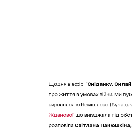
Щодня в ефірі "
Сніданку. Онлай
про життя в умовах війни. Ми пу
вирвалася із Немішаєво (Бучацьк
Жданової
, що виїзджала під обс
розповіла
Світлана Панюшкіна,