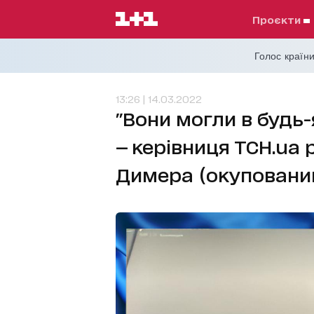
проєкти
Голос країни
13:26 | 14.03.2022
"Вони могли в будь-
— керівниця ТСН.ua 
Димера (окупований