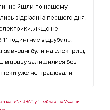
ктично йшли по нашому
ись відрізані з першого дня.
 електрики. Якщо не
11 годині нас відрубало, і
і зав’язані були на електриці,
в… відразу залишилися без
аптеки уже не працювали.
ди їхати", – ЦНАП у 14 областях України
кою