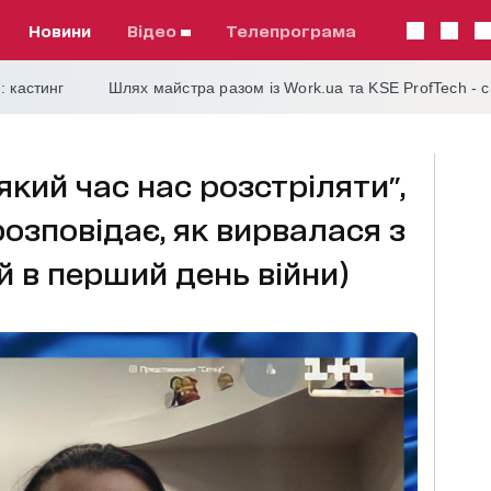
Новини
відео
телепрограма
: кастинг
Шлях майстра разом із Work.ua та KSE ProfTech - 
який час нас розстріляти",
розповідає, як вирвалася з
 в перший день війни)