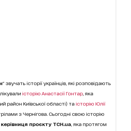
н
" звучать історії українців, які розповідають
блікували
історію Анастасії Гонтар
, яка
ий район Київської області) та
історію Юлії
трілами з Чернігова. Сьогодні свою історію
 керівниця проєкту ТСН.ua
, яка протягом