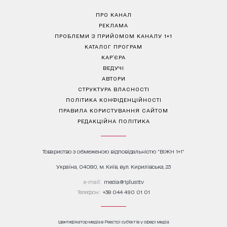
ПРО КАНАЛ
РЕКЛАМА
ПРОБЛЕМИ З ПРИЙОМОМ КАНАЛУ 1+1
КАТАЛОГ ПРОГРАМ
КАР’ЄРА
ВЕДУЧІ
АВТОРИ
СТРУКТУРА ВЛАСНОСТІ
ПОЛІТИКА КОНФІДЕНЦІЙНОСТІ
ПРАВИЛА КОРИСТУВАННЯ САЙТОМ
РЕДАКЦІЙНА ПОЛІТИКА
Товариство з обмеженою відповідальністю "ВІЖН 1+1"
Україна, 04080, м. Київ, вул. Кирилівська, 23
е-mail:
media@1plus1.tv
Телефон:
+38 044 490 01 01
Ідентифікатор медіа в Реєстрі суб’єктів у сфері медіа: