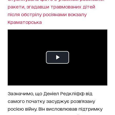
ракети, згадавши травмованих дітей
після обстрілу росіянами вокзалу
Краматорська
Зазначимо, що Деніел Редкліфф від
самого початку засуджує розв'язану
росією війну. Він висловлював підтримку