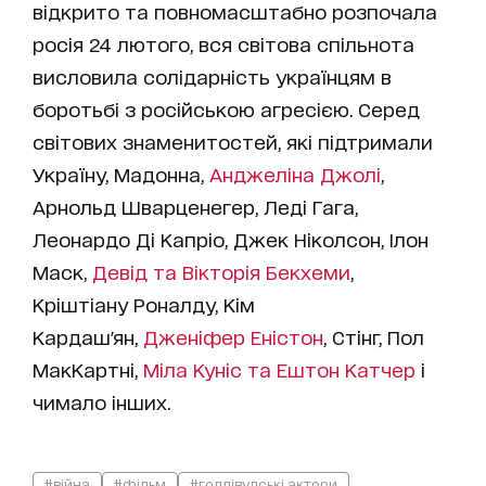
відкрито та повномасштабно розпочала
росія 24 лютого, вся світова спільнота
висловила солідарність українцям в
боротьбі з російською агресією. Серед
світових знаменитостей, які підтримали
Україну, Мадонна,
Анджеліна Джолі
,
Арнольд Шварценегер, Леді Гага,
Леонардо Ді Капріо, Джек Ніколсон, Ілон
Маск,
Девід та Вікторія Бекхеми
,
Кріштіану Роналду, Кім
Кардаш'ян,
Дженіфер Еністон
, Стінг, Пол
МакКартні,
Міла Куніс та Ештон Катчер
і
чимало інших.
#війна
#фільм
#голлівудські актори