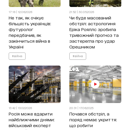
17:16 | 12.06.2026
21:52 | 30.05.2026
Не так, як очікує
Чи буде масований
більшість українців:
обстріл: астрологиня
футуролог
Еріка Рояллс зробила
передбачив, як
тривожний прогноз та
закінчиться війна в
застерегла про удар
Україні
Орешником
#війна
#війна
13:42 | 13.02.2026
20:31 | 17.06.2025
Росія може вдарити
Почався обстріл, а
найближчими днями:
поряд немає укриття:
військовий експерт
що робити