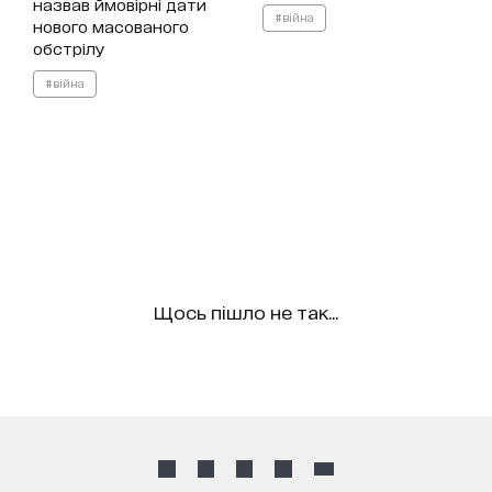
назвав ймовірні дати
#війна
нового масованого
обстрілу
#війна
Щось пішло не так...