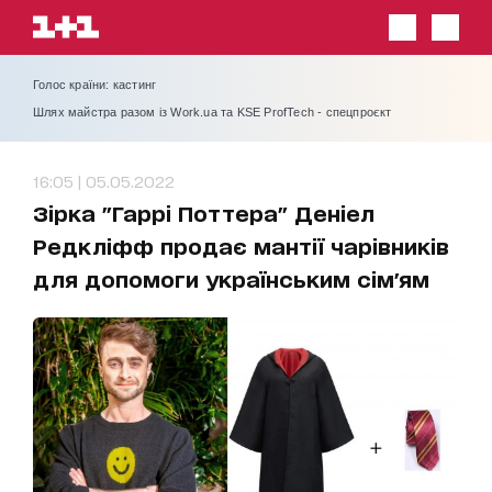
Голос країни: кастинг
Шлях майстра разом із Work.ua та KSE ProfTech - спецпроєкт
16:05 | 05.05.2022
Зірка "Гаррі Поттера" Деніел
Редкліфф продає мантії чарівників
для допомоги українським сім'ям