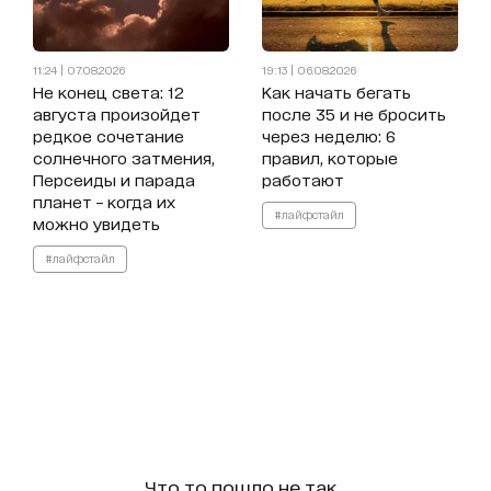
11:24 | 07.08.2026
19:13 | 06.08.2026
Не конец света: 12
Как начать бегать
августа произойдет
после 35 и не бросить
редкое сочетание
через неделю: 6
солнечного затмения,
правил, которые
Персеиды и парада
работают
планет – когда их
#лайфстайл
можно увидеть
#лайфстайл
Что то пошло не так...