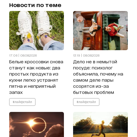
Новости по теме
17:06 | 08.08.2026
13:19 | 08.08.2026
Белые кроссовки снова
Дело не в немытой
станут как новые: два
посуде: психолог
простых продукта из
объяснила, почему на
кухни легко устранят
самом деле пары
пятна и неприятный
ссорятся из-за
запах
бытовых проблем
#лайфстайл
#лайфстайл