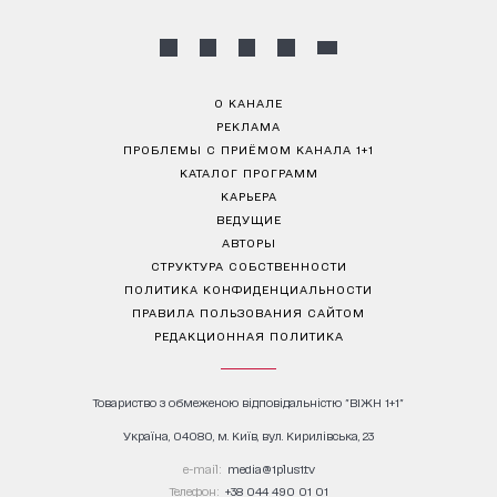
О КАНАЛЕ
РЕКЛАМА
ПРОБЛЕМЫ С ПРИЁМОМ КАНАЛА 1+1
КАТАЛОГ ПРОГРАММ
КАРЬЕРА
ВЕДУЩИЕ
АВТОРЫ
СТРУКТУРА СОБСТВЕННОСТИ
ПОЛИТИКА КОНФИДЕНЦИАЛЬНОСТИ
ПРАВИЛА ПОЛЬЗОВАНИЯ САЙТОМ
РЕДАКЦИОННАЯ ПОЛИТИКА
Товариство з обмеженою відповідальністю "ВІЖН 1+1"
Україна, 04080, м. Київ, вул. Кирилівська, 23
е-mail:
media@1plus1.tv
Телефон:
+38 044 490 01 01