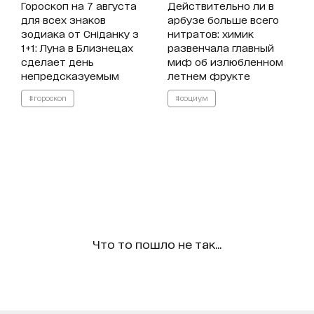
Гороскоп на 7 августа
Действительно ли в
для всех знаков
арбузе больше всего
зодиака от Сніданку з
нитратов: химик
1+1: Луна в Близнецах
развенчала главный
сделает день
миф об излюбленном
непредсказуемым
летнем фрукте
#гороскоп
#социум
Что то пошло не так...