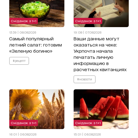
Сніданок з 1+1
Сніданок з 1+1
13:39 | 08.08.2026
19:08 | 07.08.2026
Самый популярный
Ваши данные могут
летний салат: готовим
оказаться на чеке:
«Зеленую богиню»
Укрпочта начала
печатать личную
#рецепт
информацию в
расчетных квитанциях
#новости
Сніданок з 1+1
Сніданок з 1+1
16:01 | 06.08.2026
15:01 | 06.08.2026