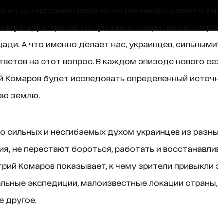
е и т.д., - но самое мощное из них нашел дома - в У
сему миру и третий год успешно сопротивляется ро
щади. А что именно делает нас, украинцев, сильным
ветов на этот вопрос. В каждом эпизоде нового се
й Комаров будет исследовать определенный источн
ою землю.
 сильных и несгибаемых духом украинцев из разных
, не перестают бороться, работать и восстанавли
рий Комаров показывает, к чему зрители привыкли 
тельные экспедиции, малоизвестные локации страны
е другое.