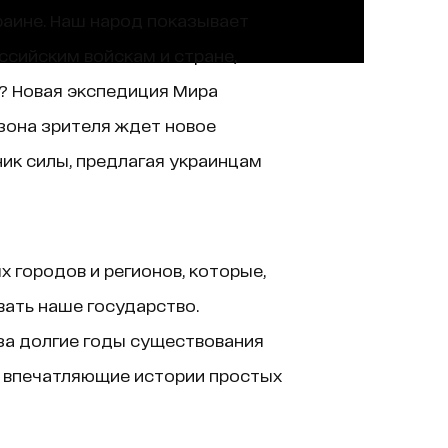
краине. Наш народ показывает
ссийским войскам и стране,
и? Новая экспедиция Мира
зона зрителя ждет новое
ик силы, предлагая украинцам
 городов и регионов, которые,
вать наше государство.
за долгие годы существования
, впечатляющие истории простых