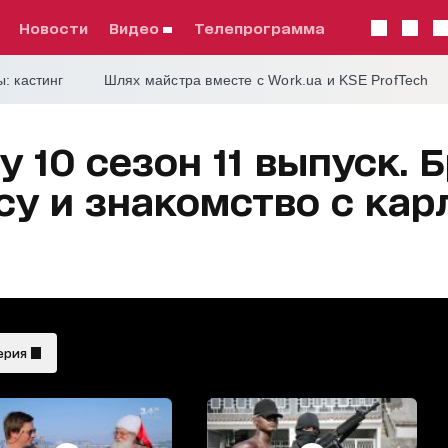
Новости
видео
телепрограмма
: кастинг
Шлях майстра вместе с Work.ua и KSE ProfTech
 10 сезон 11 выпуск. 
су и знакомство с ка
ерия