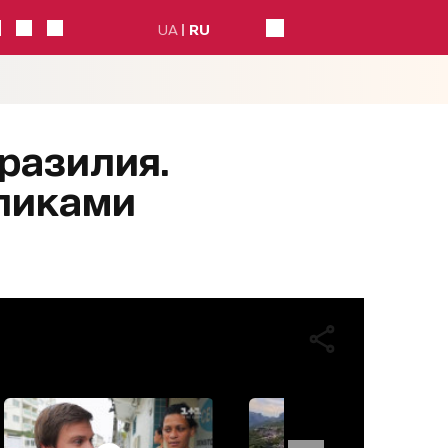
UA
RU
Бразилия.
рликами