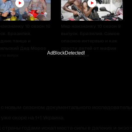
наизнанку 10 сезон 10
Мир наизнанку 10 сезон 9
ск. Бразилия.
выпуск. Бразилия. Самое
дник танца и
опасное интервью и как
ильский Дед Мороз
спасти детей от мафии
AdBlockDetected!
он 10 выпуск
10 сезон 9 выпуск
 с новым сезоном документального исследователь
уже скоре на 1+1 Украина.
траны годами искал места силы в далеких и экзоти