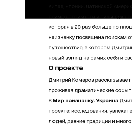
Китае, Японии, Латинской Америк
пример стойкости и силы духа в
которая в 28 раз больше по пло
наизнанку посвящена поискам от
путешествие, в котором Дмитри
новый взгляд на самих себя и св
О проекте
Дмитрий Комаров рассказывает о
проживая драматические события
В
Мир наизнанку. Украина
Дмит
проекта: исследования, увлека
людей, давние традиции и много