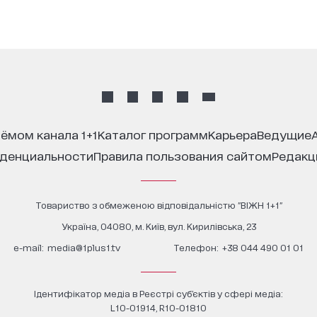
иёмом канала 1+1
каталог программ
карьера
ведущие
иденциальности
правила пользования сайтом
редак
Товариство з обмеженою відповідальністю "ВІЖН 1+1"
Україна, 04080, м. Київ, вул. Кирилівська, 23
е-mail:
media@1plus1.tv
Телефон:
+38 044 490 01 01
Ідентифікатор медіа в Реєстрі суб’єктів у сфері медіа:
L10-01914, R10-01810