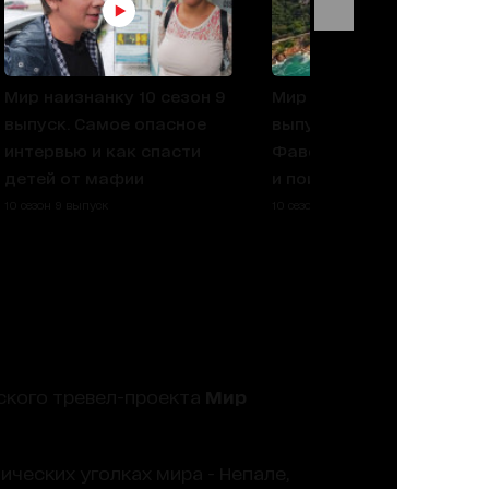
Мир наизнанку 10 сезон 9
Мир наизнанку 10 сезон 
выпуск. Самое опасное
выпуск. Бразилия.
интервью и как спасти
Фавелы Рио-де-Жанейр
детей от мафии
и поиски наркобарона
10 сезон 9 выпуск
10 сезон 8 выпуск
ского тревел-проекта
Мир
ческих уголках мира - Непале,