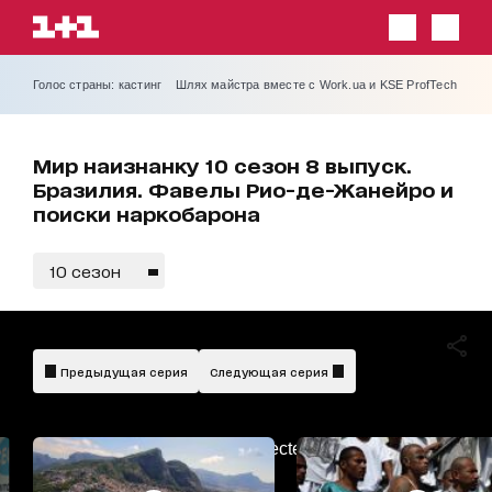
Голос страны: кастинг
Шлях майстра вместе с Work.ua и KSE ProfTech
Мир наизнанку 10 сезон 8 выпуск.
Бразилия. Фавелы Рио-де-Жанейро и
поиски наркобарона
10 сезон
Предыдущая серия
Следующая серия
AdBlockDetected!