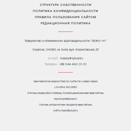
СТРУКТУРА СОБСТВЕННОСТИ
ПОЛИТИКА КОНФИДЕНЦИАЛЬНОСТИ
ПРАВИЛА ПОЛЬЗОВАНИЯ САЙТОМ
РЕДАКЦИОННАЯ ПОЛИТИКА
Товариство з обмеженою відповідальністю "ВІЖН 1+1"
Україна, 04080, м. Київ, вул. Кирилівська, 23
е-mail:
media@1plus1.tv
Телефон:
+38 044 490 01 01
Ідентифікатор медіа в Реєстрі суб’єктів у сфері медіа:
L10-01914, R10-01810
З питань комерційної співпраці й розміщення реклами звертайтесь
digital.sale@1plus1.tv
З питань алгоритмічних продажів звертайтесь
traffic-team@1plus1.tv