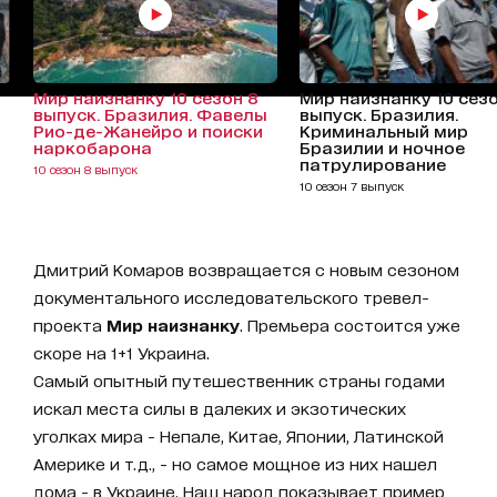
Мир наизнанку 10 сезон 8
Мир наизнанку 10 сезо
выпуск. Бразилия. Фавелы
выпуск. Бразилия.
Рио-де-Жанейро и поиски
Криминальный мир
наркобарона
Бразилии и ночное
патрулирование
10 сезон 8 выпуск
10 сезон 7 выпуск
Дмитрий Комаров возвращается с новым сезоном
документального исследовательского тревел-
проекта
Мир наизнанку
. Премьера состоится уже
скоре на 1+1 Украина.
Самый опытный путешественник страны годами
искал места силы в далеких и экзотических
уголках мира - Непале, Китае, Японии, Латинской
Америке и т.д., - но самое мощное из них нашел
дома - в Украине. Наш народ показывает пример