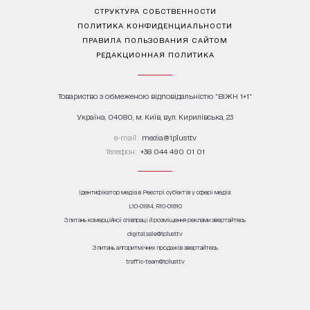
СТРУКТУРА СОБСТВЕННОСТИ
ПОЛИТИКА КОНФИДЕНЦИАЛЬНОСТИ
ПРАВИЛА ПОЛЬЗОВАНИЯ САЙТОМ
РЕДАКЦИОННАЯ ПОЛИТИКА
Товариство з обмеженою відповідальністю "ВІЖН 1+1"
Україна, 04080, м. Київ, вул. Кирилівська, 23
е-mail:
media@1plus1.tv
Телефон:
+38 044 490 01 01
Ідентифікатор медіа в Реєстрі суб’єктів у сфері медіа:
L10-01914, R10-01810
З питань комерційної співпраці й розміщення реклами звертайтесь
digital.sale@1plus1.tv
З питань алгоритмічних продажів звертайтесь
traffic-team@1plus1.tv