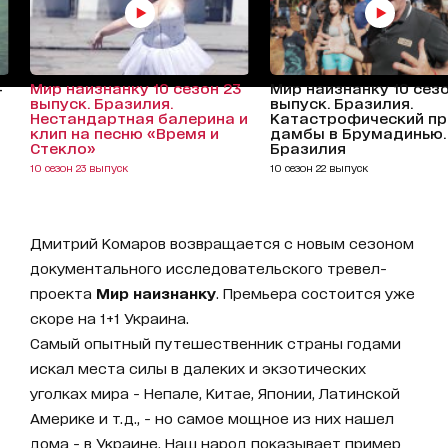
4
Мир наизнанку 10 сезон 23
Мир наизнанку 10 сезо
выпуск. Бразилия.
выпуск. Бразилия.
Нестандартная балерина и
Катастрофический п
клип на песню «Время и
дамбы в Брумадинью.
Стекло»
Бразилия
10 сезон 23 выпуск
10 сезон 22 выпуск
Дмитрий Комаров возвращается с новым сезоном
документального исследовательского тревел-
проекта
Мир наизнанку
. Премьера состоится уже
скоре на 1+1 Украина.
Самый опытный путешественник страны годами
искал места силы в далеких и экзотических
уголках мира - Непале, Китае, Японии, Латинской
Америке и т.д., - но самое мощное из них нашел
дома - в Украине. Наш народ показывает пример