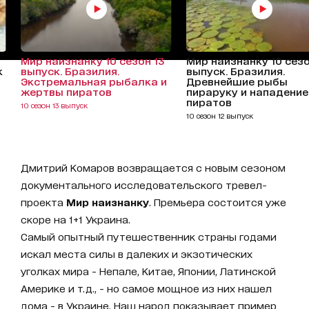
Мир наизнанку 10 сезон 13
Мир наизнанку 10 сезо
к
выпуск. Бразилия.
выпуск. Бразилия.
Экстремальная рыбалка и
Древнейшие рыбы
жертвы пиратов
пираруку и нападение
пиратов
10 сезон 13 выпуск
10 сезон 12 выпуск
Дмитрий Комаров возвращается с новым сезоном
документального исследовательского тревел-
проекта
Мир наизнанку
. Премьера состоится уже
скоре на 1+1 Украина.
Самый опытный путешественник страны годами
искал места силы в далеких и экзотических
уголках мира - Непале, Китае, Японии, Латинской
Америке и т.д., - но самое мощное из них нашел
дома - в Украине. Наш народ показывает пример