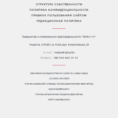
СТРУКТУРА СОБСТВЕННОСТИ
ПОЛИТИКА КОНФИДЕНЦИАЛЬНОСТИ
ПРАВИЛА ПОЛЬЗОВАНИЯ САЙТОМ
РЕДАКЦИОННАЯ ПОЛИТИКА
Товариство з обмеженою відповідальністю "ВІЖН 1+1"
Україна, 04080, м. Київ, вул. Кирилівська, 23
е-mail:
media@1plus1.tv
Телефон:
+38 044 490 01 01
Ідентифікатор медіа в Реєстрі суб’єктів у сфері медіа:
L10-01914, R10-01810
З питань комерційної співпраці й розміщення реклами звертайтесь
digital.sale@1plus1.tv
З питань алгоритмічних продажів звертайтесь
traffic-team@1plus1.tv