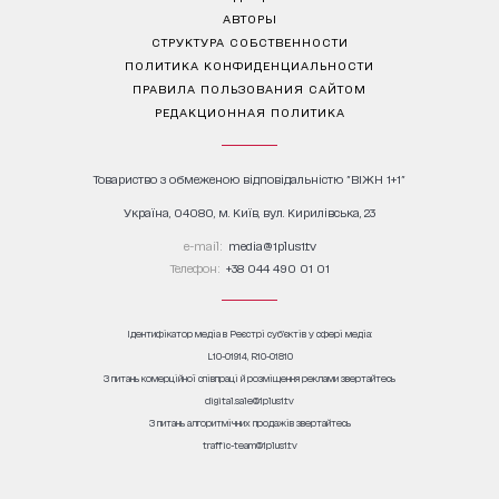
АВТОРЫ
СТРУКТУРА СОБСТВЕННОСТИ
ПОЛИТИКА КОНФИДЕНЦИАЛЬНОСТИ
ПРАВИЛА ПОЛЬЗОВАНИЯ САЙТОМ
РЕДАКЦИОННАЯ ПОЛИТИКА
Товариство з обмеженою відповідальністю "ВІЖН 1+1"
Україна, 04080, м. Київ, вул. Кирилівська, 23
е-mail:
media@1plus1.tv
Телефон:
+38 044 490 01 01
Ідентифікатор медіа в Реєстрі суб’єктів у сфері медіа:
L10-01914, R10-01810
З питань комерційної співпраці й розміщення реклами звертайтесь
digital.sale@1plus1.tv
З питань алгоритмічних продажів звертайтесь
traffic-team@1plus1.tv