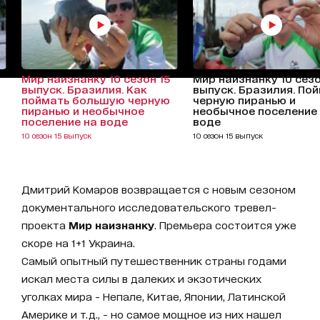
Мир наизнанку 10 сезон 15
Мир наизнанку 10 сезо
выпуск. Бразилия. Как
выпуск. Бразилия. По
поймать большую черную
черную пиранью и
пиранью и необычное
необычное поселение
поселение на воде
воде
10 сезон 15 выпуск
10 сезон 15 выпуск
Дмитрий Комаров возвращается с новым сезоном
документального исследовательского тревел-
проекта
Мир наизнанку
. Премьера состоится уже
скоре на 1+1 Украина.
Самый опытный путешественник страны годами
искал места силы в далеких и экзотических
уголках мира - Непале, Китае, Японии, Латинской
Америке и т.д., - но самое мощное из них нашел