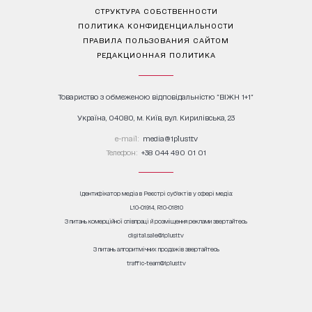
СТРУКТУРА СОБСТВЕННОСТИ
ПОЛИТИКА КОНФИДЕНЦИАЛЬНОСТИ
ПРАВИЛА ПОЛЬЗОВАНИЯ САЙТОМ
РЕДАКЦИОННАЯ ПОЛИТИКА
Товариство з обмеженою відповідальністю "ВІЖН 1+1"
Україна, 04080, м. Київ, вул. Кирилівська, 23
е-mail:
media@1plus1.tv
Телефон:
+38 044 490 01 01
Ідентифікатор медіа в Реєстрі суб’єктів у сфері медіа:
L10-01914, R10-01810
З питань комерційної співпраці й розміщення реклами звертайтесь
digital.sale@1plus1.tv
З питань алгоритмічних продажів звертайтесь
traffic-team@1plus1.tv