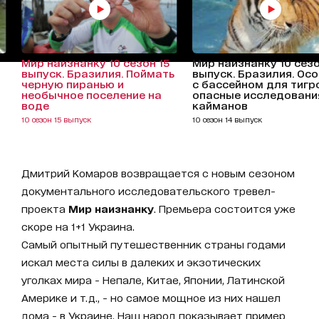
Мир наизнанку 10 сезон 15
Мир наизнанку 10 сезо
выпуск. Бразилия. Поймать
выпуск. Бразилия. Ос
черную пиранью и
с бассейном для тигр
необычное поселение на
опасные исследовани
воде
кайманов
10 сезон 15 выпуск
10 сезон 14 выпуск
Дмитрий Комаров возвращается с новым сезоном
документального исследовательского тревел-
проекта
Мир наизнанку
. Премьера состоится уже
скоре на 1+1 Украина.
Самый опытный путешественник страны годами
искал места силы в далеких и экзотических
уголках мира - Непале, Китае, Японии, Латинской
Америке и т.д., - но самое мощное из них нашел
дома - в Украине. Наш народ показывает пример