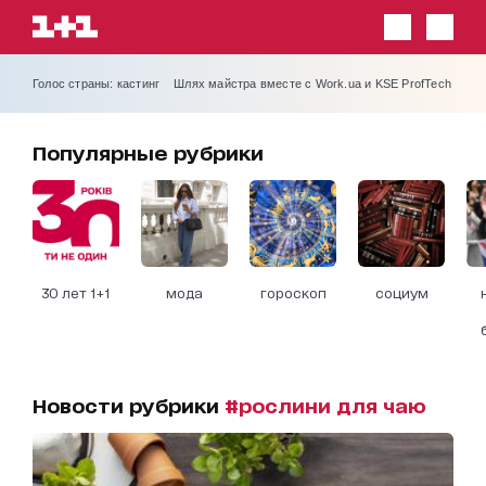
Голос страны: кастинг
Шлях майстра вместе с Work.ua и KSE ProfTech
Популярные рубрики
30 лет 1+1
мода
гороскоп
социум
Новости рубрики
#рослини для чаю