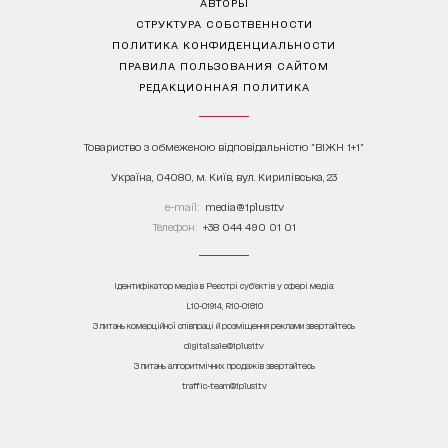
АВТОРЫ
СТРУКТУРА СОБСТВЕННОСТИ
ПОЛИТИКА КОНФИДЕНЦИАЛЬНОСТИ
ПРАВИЛА ПОЛЬЗОВАНИЯ САЙТОМ
РЕДАКЦИОННАЯ ПОЛИТИКА
Товариство з обмеженою відповідальністю "ВІЖН 1+1"
Україна, 04080, м. Київ, вул. Кирилівська, 23
е-mail:
media@1plus1.tv
Телефон:
+38 044 490 01 01
Ідентифікатор медіа в Реєстрі суб’єктів у сфері медіа:
L10-01914, R10-01810
З питань комерційної співпраці й розміщення реклами звертайтесь
digital.sale@1plus1.tv
З питань алгоритмічних продажів звертайтесь
traffic-team@1plus1.tv