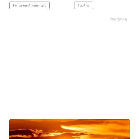
#місячний календар
#война
Реклама