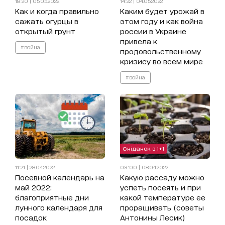
18:20 | 05.05.2022
14:22 | 04.05.2022
Как и когда правильно
Каким будет урожай в
сажать огурцы в
этом году и как война
открытый грунт
россии в Украине
привела к
#война
продовольственному
кризису во всем мире
#война
Сніданок з 1+1
11:21 | 28.04.2022
09:00 | 08.04.2022
Посевной календарь на
Какую рассаду можно
май 2022:
успеть посеять и при
благоприятные дни
какой температуре ее
лунного календаря для
проращивать (советы
посадок
Антонины Лесик)