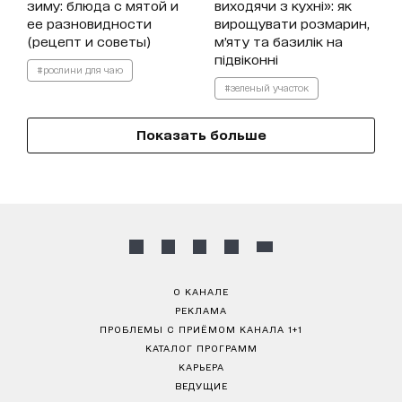
зиму: блюда с мятой и
виходячи з кухні»: як
ее разновидности
вирощувати розмарин,
(рецепт и советы)
м’яту та базилік на
підвіконні
#рослини для чаю
#зеленый участок
Показать больше
О КАНАЛЕ
РЕКЛАМА
ПРОБЛЕМЫ С ПРИЁМОМ КАНАЛА 1+1
КАТАЛОГ ПРОГРАММ
КАРЬЕРА
ВЕДУЩИЕ