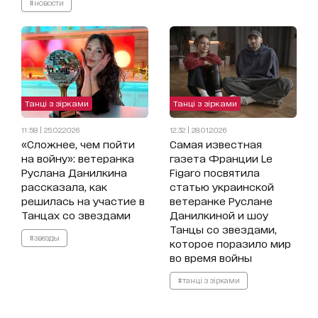
#новости
Танці з зірками
Танці з зірками
11:58 | 25.02.2026
12:32 | 28.01.2026
«Сложнее, чем пойти
Самая известная
на войну»: ветеранка
газета Франции Le
Руслана Данилкина
Figaro посвятила
рассказала, как
статью украинской
решилась на участие в
ветеранке Руслане
Танцах со звездами
Данилкиной и шоу
Танцы со звездами,
#звезды
которое поразило мир
во время войны
#танці з зірками