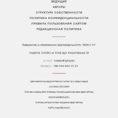
ВЕДУЩИЕ
АВТОРЫ
СТРУКТУРА СОБСТВЕННОСТИ
ПОЛИТИКА КОНФИДЕНЦИАЛЬНОСТИ
ПРАВИЛА ПОЛЬЗОВАНИЯ САЙТОМ
РЕДАКЦИОННАЯ ПОЛИТИКА
Товариство з обмеженою відповідальністю "ВІЖН 1+1"
Україна, 04080, м. Київ, вул. Кирилівська, 23
е-mail:
media@1plus1.tv
Телефон:
+38 044 490 01 01
Ідентифікатор медіа в Реєстрі суб’єктів у сфері медіа:
L10-01914, R10-01810
З питань комерційної співпраці й розміщення реклами звертайтесь
digital.sale@1plus1.tv
З питань алгоритмічних продажів звертайтесь
traffic-team@1plus1.tv