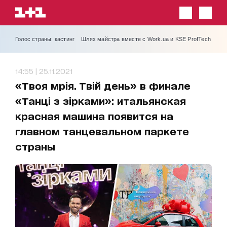
Голос страны: кастинг
Шлях майстра вместе с Work.ua и KSE ProfTech
14:55 | 25.11.2021
«Твоя мрія. Твій день» в финале
«Танці з зірками»: итальянская
красная машина появится на
главном танцевальном паркете
страны