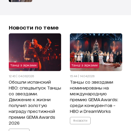
Новости по теме
Танці з зірками
Танці з зірками
12:43 | 04.06.2026
15:44 | 14.04.2026
Обошли испанский
Танцы со звездами
HBO: спецвыпуск Танцы
номинированы на
со звездами.
международную
Движение к жизни
премию GEMA Awards:
получил золотую
среди конкурентов –
награду престижной
HBO и DreamWorks
премии GEMA Awards
#новости
2026