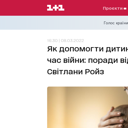
проєкти
Голос країни
16:30 | 08.03.2022
Як допомогти дитин
час війни: поради в
Світлани Ройз