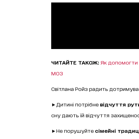
ЧИТАЙТЕ ТАКОЖ:
Як допомогти 
МОЗ
Світлана Ройз радить дотримува
►Дитині потрібне
відчуття рут
сну дають їй відчуття захищенос
►Не порушуйте
сімейні традиці