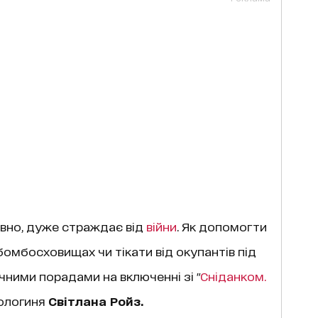
овно, дуже страждає від
війни
. Як допомогти
бомбосховищах чи тікати від окупантів під
ними порадами на включенні зі "
Сніданком.
хологиня
Світлана Ройз.