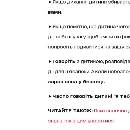
►Якщо дихання дитини збиваєтьс
вами.
►Якщо помітно, що дитина чогос
до себе її увагу, щоб змінити фок
попросіть подивитися на вашу ру
►
Говоріть
з дитиною, розповіда
дії для її безпеки. А коли небезп
зараз вона у безпеці.
►
Часто говоріть дитині "я те
ЧИТАЙТЕ ТАКОЖ:
Психологічна 
зараз і як з цим впоратися