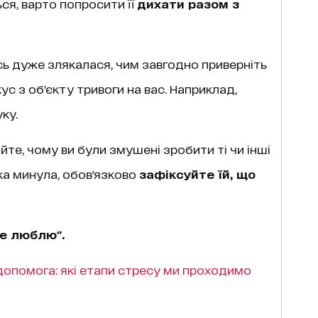
я, варто попросити її
дихати разом з
ь дуже злякалася, чим завгодно приверніть
ус з об'єкту тривоги на вас. Наприклад,
ку.
йте, чому ви були змушені зробити ті чи інші
ека минула, обов'язково
зафіксуйте їй, що
бе люблю".
допомога: які етапи стресу ми проходимо