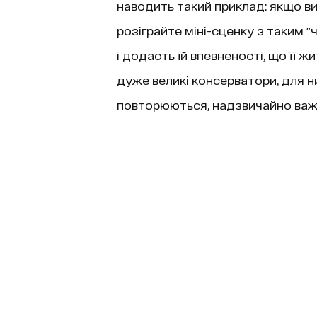
наводить такий приклад: якщо ви з
розіграйте міні-сценку з таким "
і додасть їй впевненості, що її ж
дуже великі консерватори, для них
повторюються, надзвичайно важл