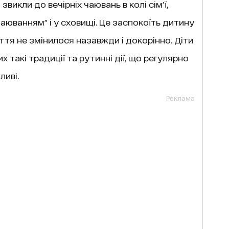
викли до вечірніх чаювань в колі сім'ї,
чаюванням" і у сховищі. Це заспокоїть дитину
иття не змінилося назавжди і докорінно. Діти
 такі традиції та рутинні дії, що регулярно
иві.
Реклама