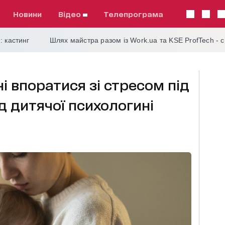
Новини
відео
телепрограма
: кастинг
Шлях майстра разом із Work.ua та KSE ProfTech - 
і впоратися зі стресом під
ід дитячої психологині