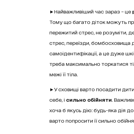
►Найважливіший час зараз – це
Тому що багато діток можуть пр
пережитий стрес, не розуміти, де
стрес, переїзди, бомбосховища 
самоідентифікації, а це дуже шкі
треба максимально торкатися тіла
межі її тіла.
►У сховищі варто посадити дит
себе, і
сильно обійняти
. Важлив
хоча б якусь дію: будь-яка дія 
варто попросити її сильно обійнят