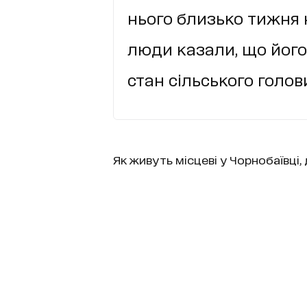
нього близько тижня н
люди казали, що його
стан сільського голов
Як живуть місцеві у Чорнобаївці, д