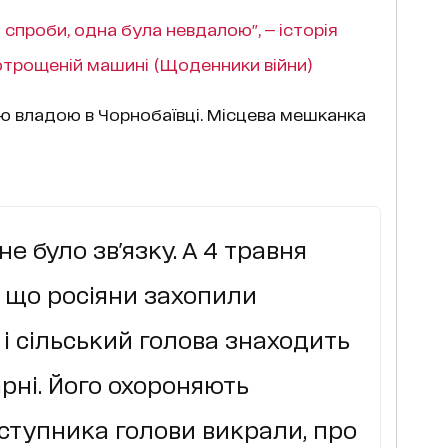
і спроби, одна була невдалою", — історія
потрощеній машині (Щоденники війни)
ю владою в Чорнобаївці. Місцева мешканка
не було зв'язку. А 4 травня
, що росіяни захопили
 і сільський голова знаходить
арні. Його охороняють
Заступника голови викрали, про