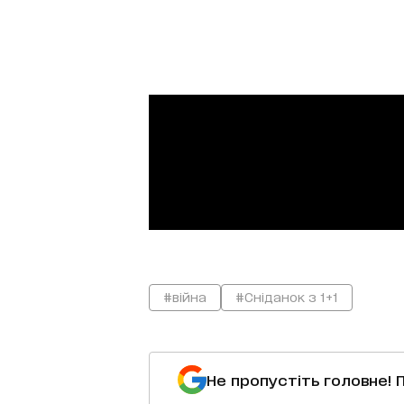
#війна
#Сніданок з 1+1
Не пропустіть головне! 