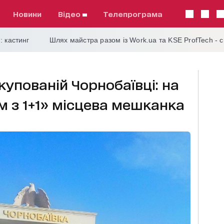
Новини
відео
телепрограма
: кастинг
Шлях майстра разом із Work.ua та KSE ProfTech - 
упованій Чорнобаївці: на
ом з 1+1» місцева мешканка