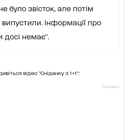
е було звісток, але потім
 випустили. Інформації про
и досі немає".
ивіться відео "Сніданку з 1+1":
Реклама