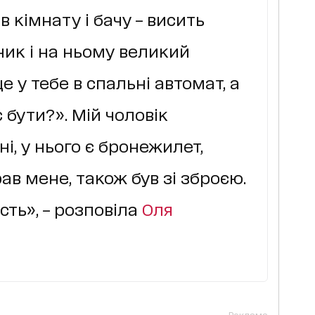
в кімнату і бачу – висить
ик і на ньому великий
е у тебе в спальні автомат, а
є бути?». Мій чоловік
і, у нього є бронежилет,
рав мене, також був зі зброєю.
сть», – розповіла
Оля
Реклама