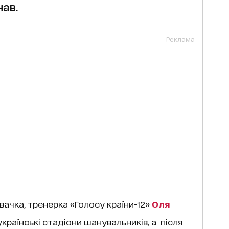
нав.
Реклама
вачка, тренерка «Голосу країни-12»
Оля
українські стадіони шанувальників, а після