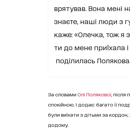
врятував. Вона мені н
знаєте, наші люди з 
каже: «Олечка, тож я 
ти до мене приїхала і
поділилась Полякова
За словами
Олі Полякової
, після
спокійною. І додає: багато її под
були виїхати з дітьми за кордо
додому.