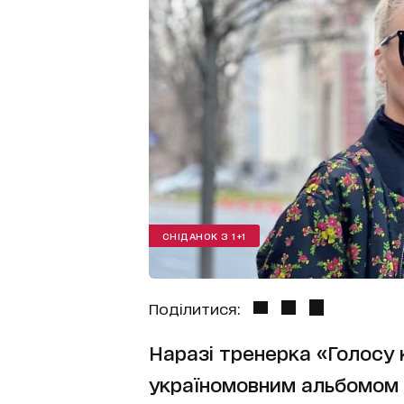
СНІДАНОК З 1+1
Поділитися:
Наразі тренерка «Голосу 
україномовним альбомом і