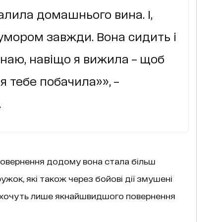
алила домашнього вина. І,
гумором завжди. Вона сидить і
знаю, навіщо я вижила – щоб
 я тебе побачила»», –
.
 повернення додому вона стала більш
ружок, які також через бойові дії змушені
н, хочуть лише якнайшвидшого повернення