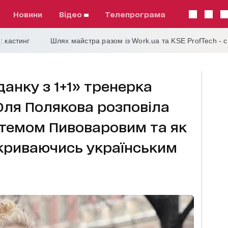
Новини
відео
телепрограма
: кастинг
Шлях майстра разом із Work.ua та KSE ProfTech - 
данку з 1+1» тренерка
 Оля Полякова розповіла
ртемом Пивоваровим та як
 вкриваючись українським