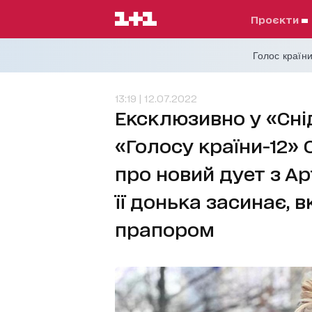
проєкти
Голос країни
13:19 | 12.07.2022
Ексклюзивно у «Сні
«Голосу країни-12»
про новий дует з А
її донька засинає,
прапором