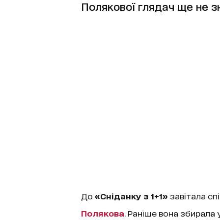
Полякової глядач ще не з
До
«Сніданку з 1+1»
завітала спі
Полякова
. Раніше вона збирала 