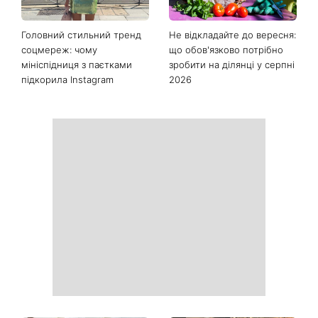
Останні новини
Як почати бігати після 35
Рейтинги зашкалюють: 3
років і не кинути це через
турецькі серіали, які стали
тиждень: 6 правил, які
головними хітами 2026
дійсно працюють
року