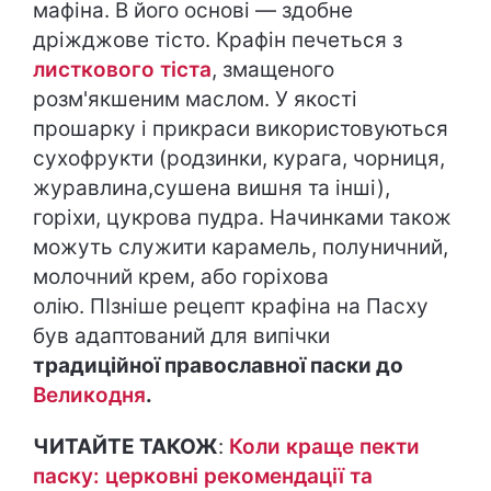
мафіна. В його основі — здобне
дріжджове тісто. Крафін печеться з
листкового тіста
, змащеного
розм'якшеним маслом. У якості
прошарку і прикраси використовуються
сухофрукти (родзинки, курага, чорниця,
журавлина,сушена вишня та інші),
горіхи, цукрова пудра. Начинками також
можуть служити карамель, полуничний,
молочний крем, або горіхова
олію. ПІзніше рецепт крафіна на Пасху
був адаптований для випічки
традиційної православної паски до
Великодня
.
ЧИТАЙТЕ ТАКОЖ
:
Коли краще пекти
паску: церковні рекомендації та