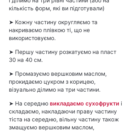
і ділимо на три рівні частини (або на
кількість форм, які ви підготували)
➤ Кожну частину округляємо та
накриваємо плівкою ті, що не
використовуємо.
➤ Першу частину розкатуємо на пласт
30 на 40 см.
➤ Промазуємо вершковим маслом,
прокидаємо цукром з корицею,
візуально ділимо на три частини.
➤ На середню
викладаємо сухофрукти
і
складаємо, накладаючи праву частину
тіста на середню, вільну частину також
змащуємо вершковим маслом,