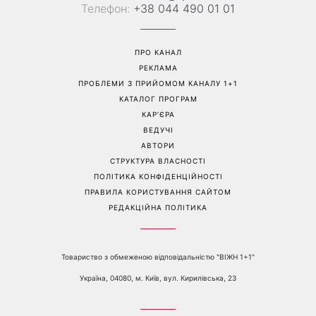
«Все гірше й гірше»: Надя
«Це був сюрприз»: Соломія
Дорофєєва розповіла про
Вітвіцька розповіла, як
проблеми зі здоров’ям
дізналася про вагітність та
якою була реакція чоловіка
Перейти на повну версію сайту
Контакти:
е-mail:
media@1plus1.tv
Телефон:
+38 044 490 01 01