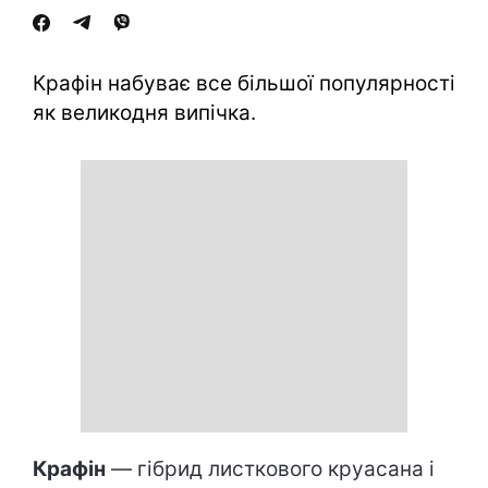
Крафін набуває все більшої популярності
як великодня випічка.
Крафін
— гібрид листкового круасана і