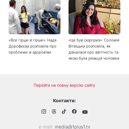
Головний стильний тренд
Не відкладайте до вересня:
соцмереж: чому
що обов'язково потрібно
мініспідниця з паєтками
зробити на ділянці у серпні
підкорила Instagram
2026