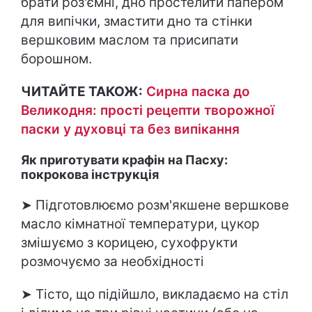
брати роз'ємні, дно простелити папером
для випічки, змастити дно та стінки
вершковим маслом та присипати
борошном.
ЧИТАЙТЕ ТАКОЖ:
Сирна паска до
Великодня: прості рецепти творожної
паски у духовці та без випікання
Як приготувати крафін на Пасху:
покрокова інструкція
➤ Підготовлюємо розм'якшене вершкове
масло кімнатної температури, цукор
змішуємо з корицею, сухофрукти
розмочуємо за необхідності
➤ Тісто, що підійшло, викладаємо на стіл