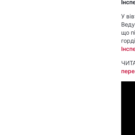
Інсп
У ві
Веду
що п
горд
Інсп
ЧИТ
пере