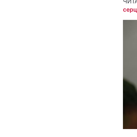
ЧИТ
серц