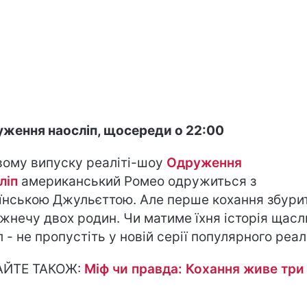
ження наосліп, щосереди о 22:00
вому випуску реаліті-шоу
Одруження
ліп
американський Ромео одружиться з
їнською Джульєттою. Але перше кохання збури
жнечу двох родин. Чи матиме їхня історія щас
л - не пропустіть у новій серії популярного реал
АЙТЕ ТАКОЖ:
Міф чи правда: Кохання живе три
и