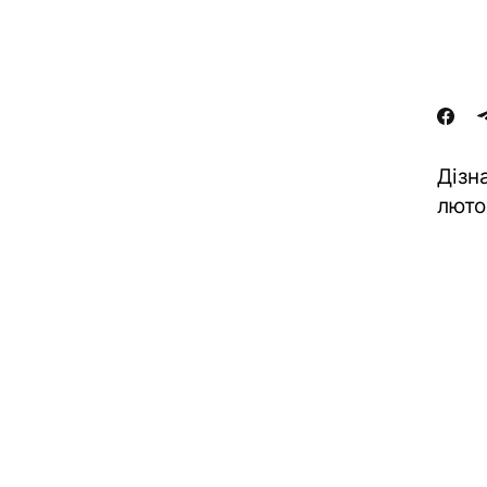
Дізн
люто