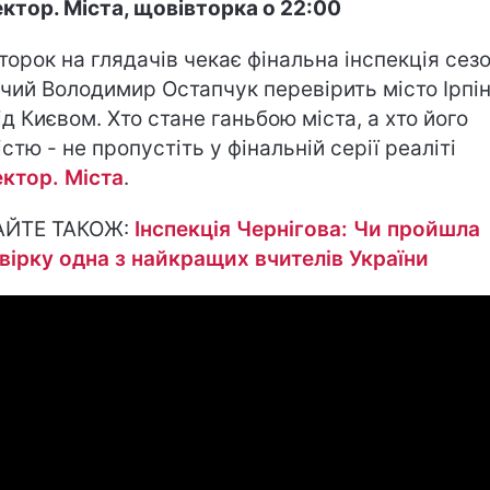
ектор. Міста, щовівторка о 22:00
второк на глядачів чекає фінальна інспекція сезо
чий Володимир Остапчук перевірить місто Ірпін
ід Києвом. Хто стане ганьбою міста, а хто його
істю - не пропустіть у фінальній серії реаліті
ектор. Міста
.
АЙТЕ ТАКОЖ:
Інспекція Чернігова: Чи пройшла
вірку одна з найкращих вчителів України