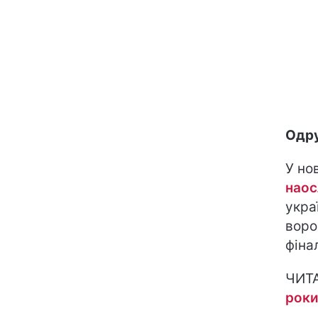
Одру
У но
наос
укра
воро
фіна
ЧИТ
рок