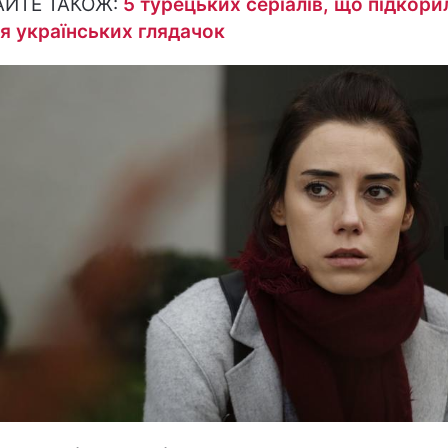
АЙТЕ ТАКОЖ:
5 турецьких серіалів, що підкори
я українських глядачок