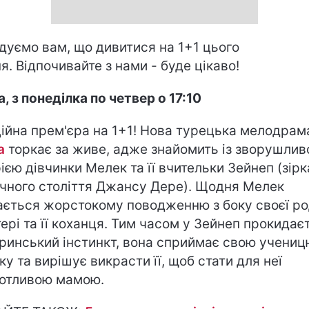
дуємо вам, що дивитися на 1+1 цього
я. Відпочивайте з нами - буде цікаво!
, з понеділка по четвер о 17:10
ійна прем'єра на 1+1! Нова турецька мелодрам
а
торкає за живе, адже знайомить із зворушли
рією дівчинки Мелек та її вчительки Зейнеп (зірк
чного століття Джансу Дере). ​Щодня Мелек
ається жорстокому поводженню з боку своєї р
тері та її коханця. Тим часом у Зейнеп прокидає
ринський інстинкт, вона сприймає свою учениц
ку та вирішує викрасти її, щоб стати для неї
отливою мамою.