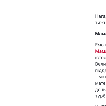
Нага
тижн
Мама
Емоц
Мам
істо
Вели
підд
- ма
мате
донь
турб