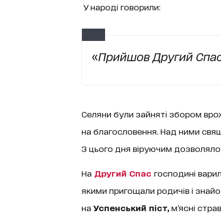
У народі говорили:
«
Прийшов Другий Спас
Селяни були зайняті збором врожа
на благословення. Над ними свя
З цього дня віруючим дозволялос
На
Другий Спас
господині варил
якими пригощали родичів і знайо
на
Успенський піст,
м’ясні страв