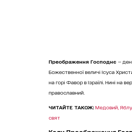
Преображення Господнє
— ден
Божественної величі Ісуса Хрис
на горі Фавор в Ізраїлі. Нині на 
православний.
ЧИТАЙТЕ ТАКОЖ:
Медовий, Яблучн
свят
Коли Преображення Гос