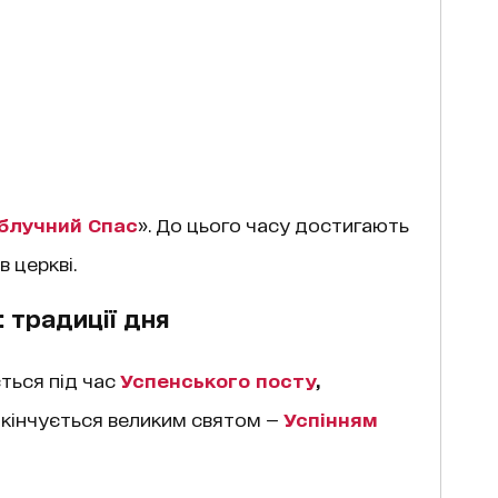
блучний Спас
». До цього часу достигають
 церкві.
 традиції дня
ться під час
Успенського посту
,
закінчується великим святом —
Успінням