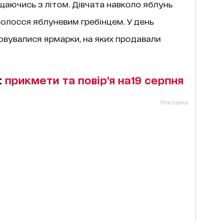
щаючись з літом. Дівчата навколо яблунь
волосся яблуневим гребінцем. У день
овувалися ярмарки, на яких продавали
:
прикмети та повір’я на19 серпня
Реклама