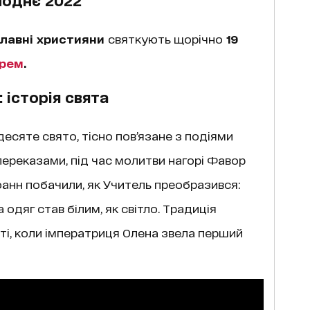
лавні християни
святкують щорічно
19
арем
.
: історія свята
сяте свято, тісно пов’язане з подіями
переказами, під час молитви нагорі Фавор
 Іоанн побачили, як Учитель преобразився:
 одяг став білим, як світло. Традиція
тті, коли імператриця Олена звела перший