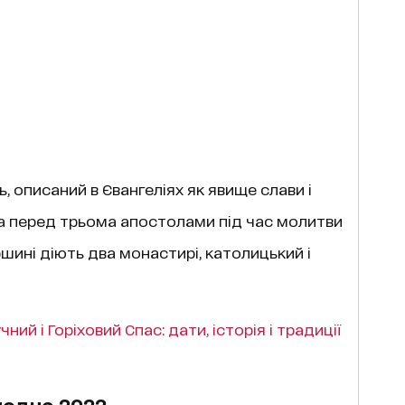
ь, описаний в Євангеліях як явище слави і
та перед трьома апостолами під час молитви
вершині діють два монастирі, католицький і
ий і Горіховий Спас: дати, історія і традиції
поднє 2022