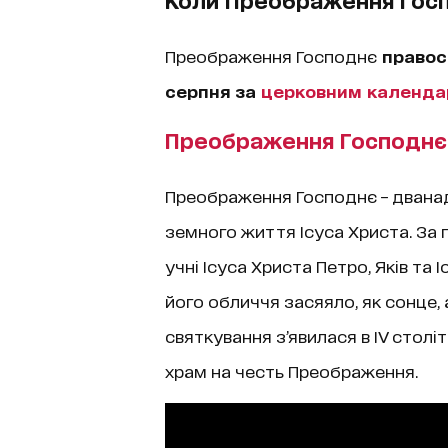
Преображення Господнє
правос
серпня
за
церковним календ
Преображення Господнє
Преображення Господнє – дванаде
земного життя Ісуса Христа. За 
учні Ісуса Христа Петро, Яків та
його обличчя засяяло, як сонце, а
святкування з’явилася в IV столі
храм на честь Преображення.