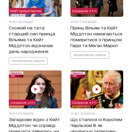
ЖВЛ представляє
Сніданок з 1+1
12:43 | 22.07.2024
09:27 | 14.04.2024
Схожий на тата:
Принц Вільям та Кейт
старший син принца
Міддлтон намагаються
Вільяма та Кейт
помиритися з принцом
Міддлтон відзначає
Гаррі та Меган Маркл
день народження
#королівська родина
#королівська родина
Сніданок з 1+1
Сніданок з 1+1
15:31 | 20.03.2024
17:42 | 19.03.2024
Загадкове відео з Кейт
Що сталося із Королем
Міддлтон: чи справді
Чарльзом ІІІ: як
принцеса зʼявилась на
українські телеграм-