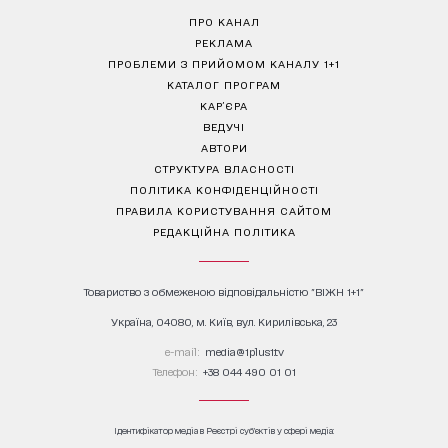
ПРО КАНАЛ
РЕКЛАМА
ПРОБЛЕМИ З ПРИЙОМОМ КАНАЛУ 1+1
КАТАЛОГ ПРОГРАМ
КАР’ЄРА
ВЕДУЧІ
АВТОРИ
СТРУКТУРА ВЛАСНОСТІ
ПОЛІТИКА КОНФІДЕНЦІЙНОСТІ
ПРАВИЛА КОРИСТУВАННЯ САЙТОМ
РЕДАКЦІЙНА ПОЛІТИКА
Товариство з обмеженою відповідальністю "ВІЖН 1+1"
Україна, 04080, м. Київ, вул. Кирилівська, 23
е-mail:
media@1plus1.tv
Телефон:
+38 044 490 01 01
Ідентифікатор медіа в Реєстрі суб’єктів у сфері медіа: