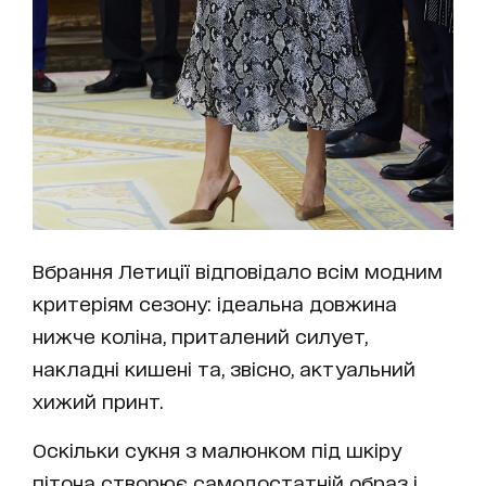
Вбрання Летиції відповідало всім модним
критеріям сезону: ідеальна довжина
нижче коліна, приталений силует,
накладні кишені та, звісно, актуальний
хижий принт.
Оскільки сукня з малюнком під шкіру
пітона створює самодостатній образ і