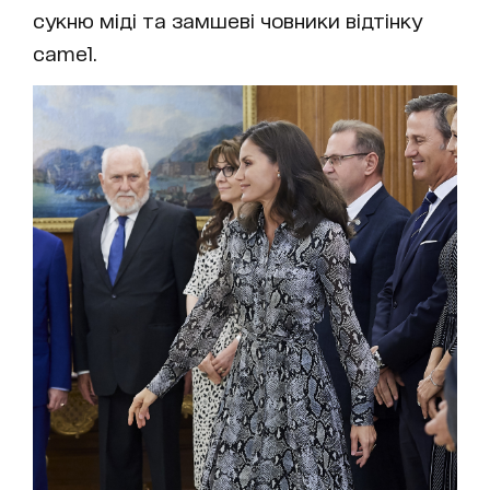
сукню міді та замшеві човники відтінку
camel.