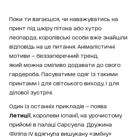
Поки ти вагаєшся, чи наважуватись на
принт під шкіру пітона або хутро
леопарда, королівські особи вже знайшли
відповідь на це питання. Анімалістичні
мотиви — беззаперечний тренд,
який можна сміливо додавати до свого
гардероба. Пасуватиме одяг із такими
принтами і для світського виходу, і для
ділової зустрічі.
Один із останніх прикладів — поява
Летиції
, королеви Іспанії, на урочистому
прийомі в палаці Сарсуела. Дружина
Філіпа IV вдягнула вишукану «зміїну»