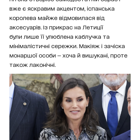
вже є яскравим акцентом, іспанська
королева майже відмовилася від
аксесуарів. Із прикрас на Летиції
були лише її улюблена каблучка та
мінімалістичні сережки. Макіяж і зачіска
монаршої особи — хоча й вишукані, проте
також лаконічні.