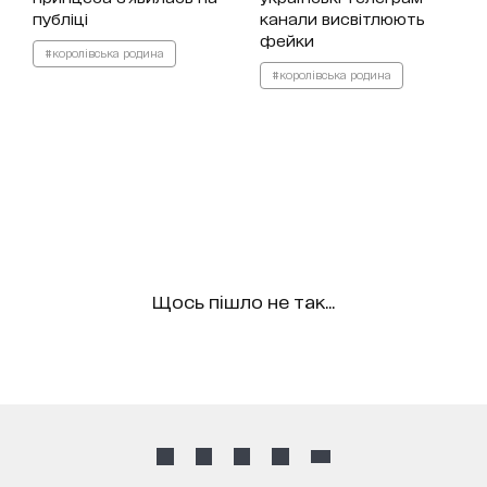
публіці
канали висвітлюють
фейки
#королівська родина
#королівська родина
Щось пішло не так...