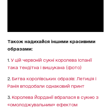
Також надихайся іншими красивими
образами:
1.
У цій червоній сукні королева Іспанії
така тендітна і вишукана (фото)
2.
Битва королівських образів: Летиція і
Ранія вподобали однаковий принт
3.
Королева Йорданії вбралася в сукню з
«омолоджувальним» ефектом