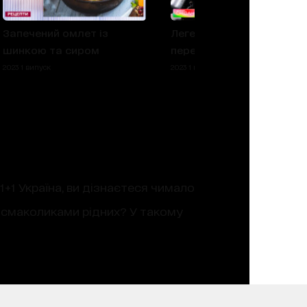
Запечений омлет із
Легендарна київська
шинкою та сиром
перепічка: готуємо вдом
2023 1 випуск
2023 1 випуск
 1+1 Україна, ви дізнаєтеся чимало
и смаколиками рідних? У такому