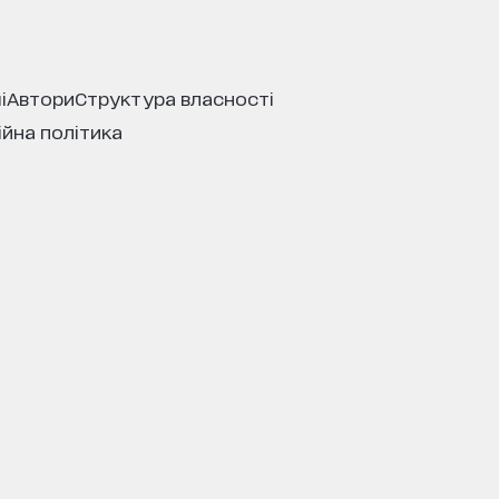
і
автори
структура власності
ійна політика