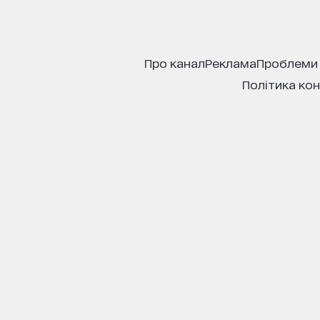
про канал
реклама
проблеми
політика ко