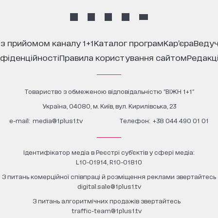
 з прийомом каналу 1+1
каталог програм
кар’єра
ведуч
нфіденційності
правила користування сайтом
редакц
Товариство з обмеженою відповідальністю "ВІЖН 1+1"
Україна, 04080, м. Київ, вул. Кирилівська, 23
е-mail:
media@1plus1.tv
Телефон:
+38 044 490 01 01
Ідентифікатор медіа в Реєстрі суб’єктів у сфері медіа:
L10-01914, R10-01810
З питань комерційної співпраці й розміщення реклами звертайтесь
digital.sale@1plus1.tv
З питань алгоритмічних продажів звертайтесь
traffic-team@1plus1.tv