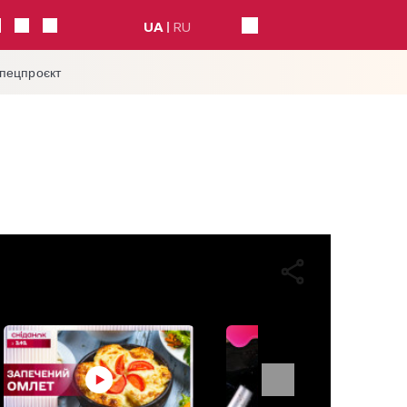
UA
RU
спецпроєкт