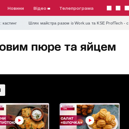
Новини
відео
телепрограма
: кастинг
Шлях майстра разом із Work.ua та KSE ProfTech - 
товим пюре та яйцем