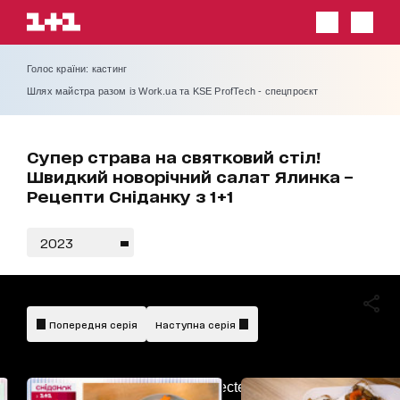
Голос країни: кастинг
Шлях майстра разом із Work.ua та KSE ProfTech - спецпроєкт
Супер страва на святковий стіл!
Швидкий новорічний салат Ялинка –
Рецепти Сніданку з 1+1
2023
Попередня серія
Наступна серія
AdBlockDetected!