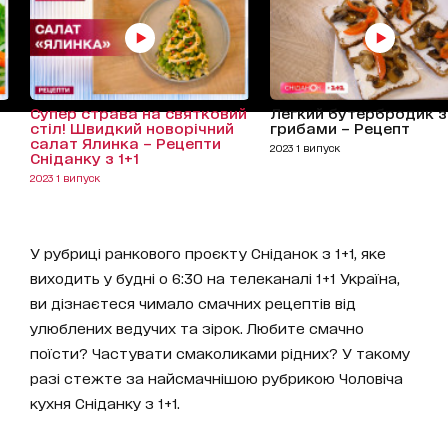
Супер страва на святковий
Легкий бутербродик з
стіл! Швидкий новорічний
грибами – Рецепт
салат Ялинка – Рецепти
2023 1 випуск
Сніданку з 1+1
2023 1 випуск
У рубриці ранкового проєкту Сніданок з 1+1, яке
виходить у будні о 6:30 на телеканалі 1+1 Україна,
ви дізнаєтеся чимало смачних рецептів від
улюблених ведучих та зірок. Любите смачно
поїсти? Частувати смаколиками рідних? У такому
разі стежте за найсмачнішою рубрикою Чоловіча
кухня Сніданку з 1+1.