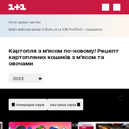
Голос країни: кастинг
Шлях майстра разом із Work.ua та KSE ProfTech - спецпроєкт
Картопля з м'ясом по-новому! Рецепт
картопляних кошиків з м’ясом та
овочами
2023
Попередня серія
Наступна серія
AdBlockDetected!