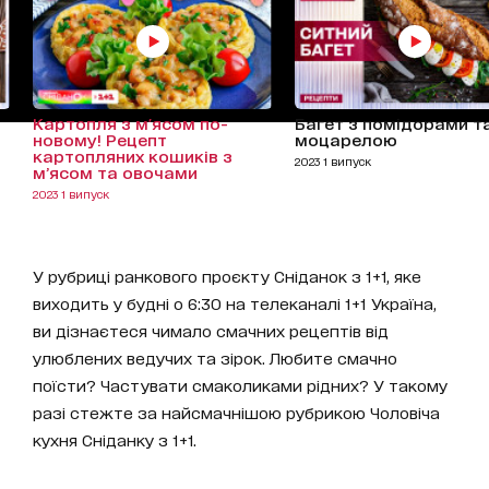
Картопля з м'ясом по-
Багет з помідорами т
новому! Рецепт
моцарелою
картопляних кошиків з
2023 1 випуск
м’ясом та овочами
2023 1 випуск
У рубриці ранкового проєкту Сніданок з 1+1, яке
виходить у будні о 6:30 на телеканалі 1+1 Україна,
ви дізнаєтеся чимало смачних рецептів від
улюблених ведучих та зірок. Любите смачно
поїсти? Частувати смаколиками рідних? У такому
разі стежте за найсмачнішою рубрикою Чоловіча
кухня Сніданку з 1+1.