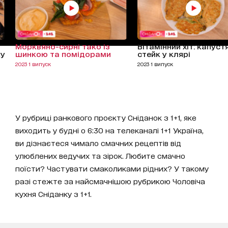
Морквяно-сирні тако із
Вітамінний хіт: капуст
ку
шинкою та помідорами
стейк у клярі
2023 1 випуск
2023 1 випуск
У рубриці ранкового проєкту Сніданок з 1+1, яке
виходить у будні о 6:30 на телеканалі 1+1 Україна,
ви дізнаєтеся чимало смачних рецептів від
улюблених ведучих та зірок. Любите смачно
поїсти? Частувати смаколиками рідних? У такому
разі стежте за найсмачнішою рубрикою Чоловіча
кухня Сніданку з 1+1.