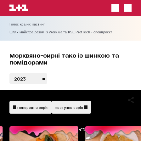
Голос країни: кастинг
Шлях майстра разом із Work.ua та KSE ProfTech - спецпроєкт
Морквяно-сирні тако із шинкою та
помідорами
2023
Попередня серія
Наступна серія
AdBlockDetected!