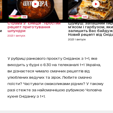
Страва з "Енеїди": простий
Шумуш: запашний пирі
рецепт приготування
м'ясом і гарбузом, яки
и
шпундри
залишить Вас байдуж
Новий рецепт від Снід
2023 1 випуск
2023 1 випуск
У рубриці ранкового проєкту Сніданок з 1+1, яке
виходить у будні о 6:30 на телеканалі 1+1 Україна,
ви дізнаєтеся чимало смачних рецептів від
улюблених ведучих та зірок. Любите смачно
поїсти? Частувати смаколиками рідних? У такому
разі стежте за найсмачнішою рубрикою Чоловіча
кухня Сніданку з 1+1.