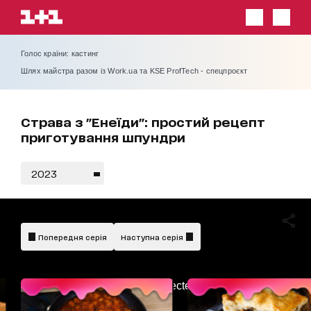
Голос країни: кастинг
Шлях майстра разом із Work.ua та KSE ProfTech - спецпроєкт
Страва з "Енеїди": простий рецепт
приготування шпундри
2023
Попередня серія
Наступна серія
AdBlockDetected!