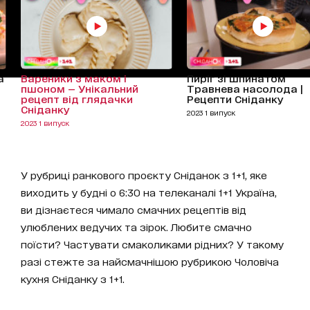
а
Вареники з маком і
Пиріг зі шпинатом
пшоном — Унікальний
Травнева насолода |
рецепт від глядачки
Рецепти Сніданку
Сніданку
2023 1 випуск
2023 1 випуск
У рубриці ранкового проєкту Сніданок з 1+1, яке
виходить у будні о 6:30 на телеканалі 1+1 Україна,
ви дізнаєтеся чимало смачних рецептів від
улюблених ведучих та зірок. Любите смачно
поїсти? Частувати смаколиками рідних? У такому
разі стежте за найсмачнішою рубрикою Чоловіча
кухня Сніданку з 1+1.