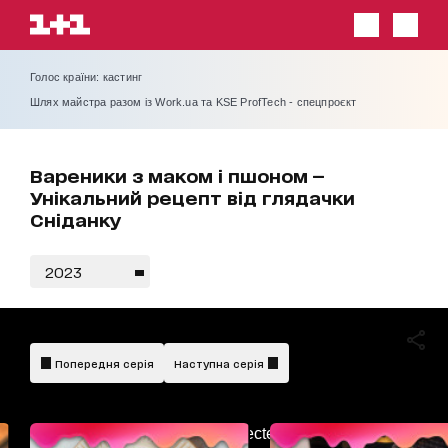
Голос країни: кастинг
Шлях майстра разом із Work.ua та KSE ProfTech - спецпроєкт
Вареники з маком і пшоном —
Унікальний рецепт від глядачки
Сніданку
2023
Попередня серія
Наступна серія
AdBlockDetected!