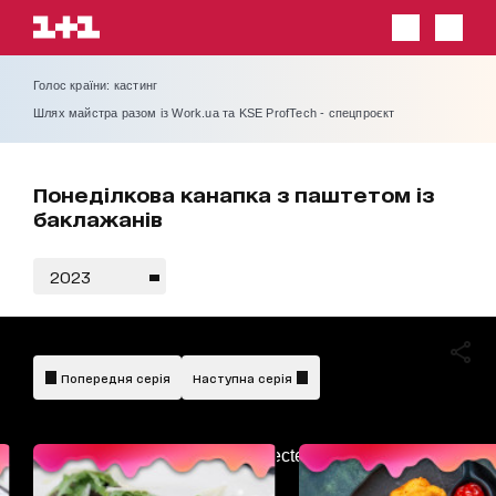
Голос країни: кастинг
Шлях майстра разом із Work.ua та KSE ProfTech - спецпроєкт
Понеділкова канапка з паштетом із
баклажанів
2023
Попередня серія
Наступна серія
AdBlockDetected!