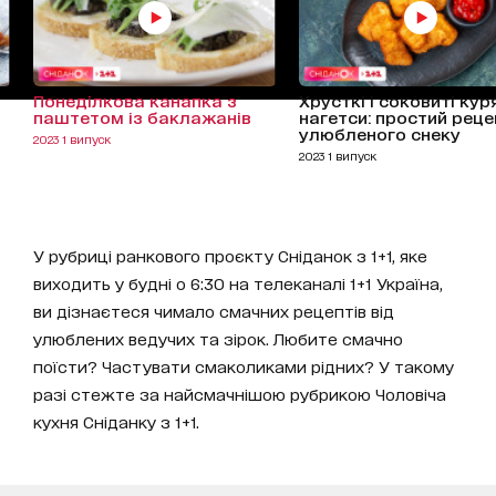
Понеділкова канапка з
Хрусткі і соковиті кур
паштетом із баклажанів
нагетси: простий реце
улюбленого снеку
2023 1 випуск
2023 1 випуск
У рубриці ранкового проєкту Сніданок з 1+1, яке
виходить у будні о 6:30 на телеканалі 1+1 Україна,
ви дізнаєтеся чимало смачних рецептів від
улюблених ведучих та зірок. Любите смачно
поїсти? Частувати смаколиками рідних? У такому
разі стежте за найсмачнішою рубрикою Чоловіча
кухня Сніданку з 1+1.