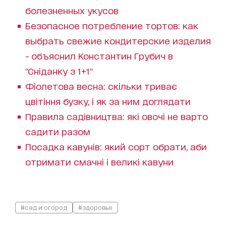
болезненных укусов
Безопасное потребление тортов: как
выбрать свежие кондитерские изделия
- объяснил Константин Грубич в
"Сніданку з 1+1"
Фіолетова весна: скільки триває
цвітіння бузку, і як за ним доглядати
Правила садівництва: які овочі не варто
садити разом
Посадка кавунів: який сорт обрати, аби
отримати смачні і великі кавуни
#сад и огород
#здоровье