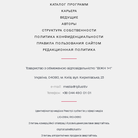
КАТАЛОГ ПРОГРАММ
КАРЬЕРА
ВЕДУЩИЕ
АВТОРЫ
СТРУКТУРА СОБСТВЕННОСТИ
ПОЛИТИКА КОНФИДЕНЦИАЛЬНОСТИ
ПРАВИЛА ПОЛЬЗОВАНИЯ САЙТОМ
РЕДАКЦИОННАЯ ПОЛИТИКА
Товариство з обмеженою відповідальністю "ВІЖН 1+1"
Україна, 04080, м. Київ, вул. Кирилівська, 23
е-mail:
media@1plus1.tv
Телефон:
+38 044 490 01 01
Ідентифікатор медіа в Реєстрі суб’єктів у сфері медіа:
L10-01914, R10-01810
З питань комерційної співпраці й розміщення реклами звертайтесь
digital.sale@1plus1.tv
З питань алгоритмічних продажів звертайтесь