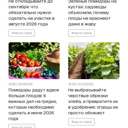
Не откладывайте до
Зеленые помидоры на
сентября: что
кустах: садоводы
обязательно нужно
объяснили, почему
сделать на участке в
плоды не краснеют
августе 2026 года
даже в жару
#сад та город
#сад та город
18:38 | 16.06.2026
18:55 | 10.06.2026
Помидоры дадут вдвое
Не выбрасывайте
больше плодов: 6
черствые обрезки
важных дел на грядке,
хлеба, а превратите их
которые необходимо
в удобрение: огурцы их
сделать в июне 2026
просто обожают
года
#сад та город
#сад та город