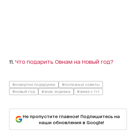
11.
Что подарить Овнам на Новый год?
#новорічні подарунки
#полезные советы
#новый год
#знак зодиака
#зима с 1+1
Не пропустите главное! Подпишитесь на
наши обновления в Google!