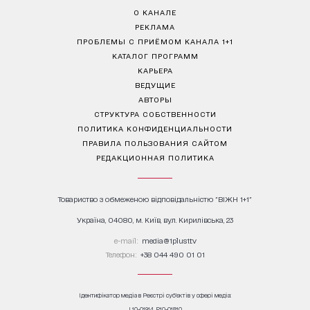
О КАНАЛЕ
РЕКЛАМА
ПРОБЛЕМЫ С ПРИЁМОМ КАНАЛА 1+1
КАТАЛОГ ПРОГРАММ
КАРЬЕРА
ВЕДУЩИЕ
АВТОРЫ
СТРУКТУРА СОБСТВЕННОСТИ
ПОЛИТИКА КОНФИДЕНЦИАЛЬНОСТИ
ПРАВИЛА ПОЛЬЗОВАНИЯ САЙТОМ
РЕДАКЦИОННАЯ ПОЛИТИКА
Товариство з обмеженою відповідальністю "ВІЖН 1+1"
Україна, 04080, м. Київ, вул. Кирилівська, 23
е-mail:
media@1plus1.tv
Телефон:
+38 044 490 01 01
Ідентифікатор медіа в Реєстрі суб’єктів у сфері медіа:
L10-01914, R10-01810