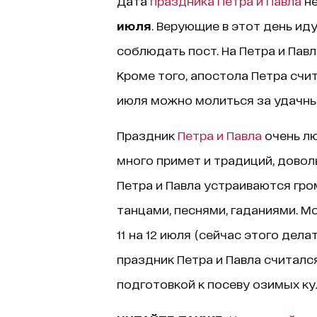
Дата
праздника Петра и Павла
не
июля
. Верующие в этот день иду
соблюдать пост. На Петра и Пав
Кроме того, апостола Петра счи
июля можно молиться за удачны
Праздник
Петра и Павла
очень лю
много примет и традиций, довол
Петра и Павла устраиваются гро
танцами, песнями, гаданиями. М
11 на 12 июля (сейчас этого дела
праздник Петра и Павла считалс
подготовкой к посеву озимых ку