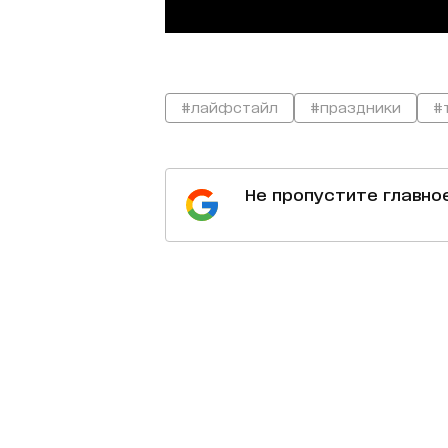
#лайфстайл
#праздники
#
Не пропустите главно