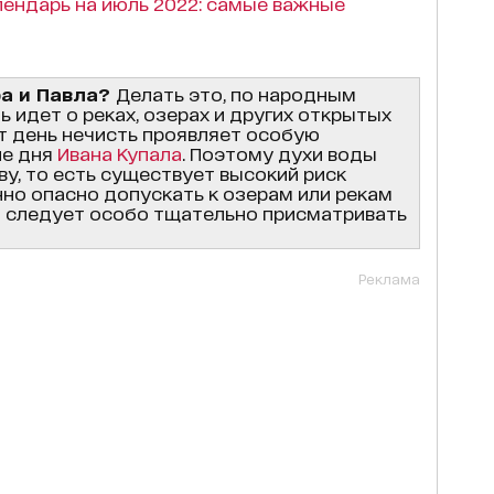
ендарь на июль 2022: самые важные
ра и Павла?
Делать это, по народным
чь идет о реках, озерах и других открытых
от день нечисть проявляет особую
не дня
Ивана Купала
. Поэтому духи воды
ву, то есть существует высокий риск
нно опасно допускать к озерам или рекам
ми следует особо тщательно присматривать
Реклама