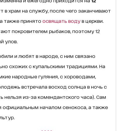
изменна и ежегодно приходится на
12
т в храм на службу, после чего заканчивают
ла также принято
освящать воду
в церкви.
тают покровителем рыбаков, поэтому 12
й улов.
били и любят в народе, с ним связано
ьно схожих с купальскими традициями. На
мкие народные гуляния, с хороводами,
олодежь встречала восход солнца в ночь с
ть нельзя из-за комендантского часа). Сам
я официальным началом сенокоса, а также
льтур.