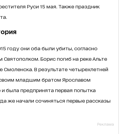
естителя Руси 15 мая. Также праздник
та.
тория
015 году они оба были убиты, согласно
 Святополком. Борис погиб на реке Альте
зле Смоленска. В результате четырехлетней
 своим младшим братом Ярославом
 и была предпринята первая попытка
гда же начали сочиняться первые рассказы
Реклама