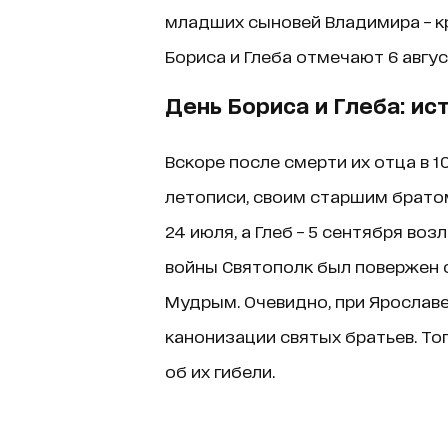
младших сыновей Владимира – кр
Бориса и Глеба отмечают 6 авгус
День Бориса и Глеба: ис
Вскоре после смерти их отца в 1
летописи, своим старшим братом
24 июля, а Глеб – 5 сентября во
войны Святополк был повержен
Мудрым. Очевидно, при Ярославе
канонизации святых братьев. То
об их гибели.