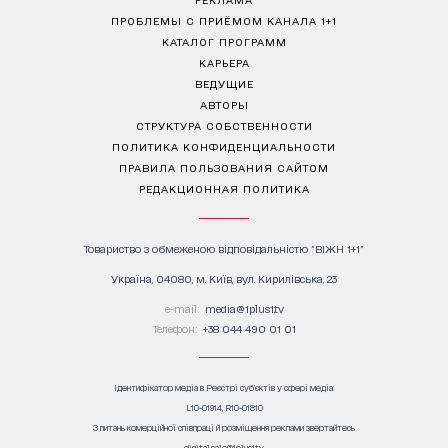
ПРОБЛЕМЫ С ПРИЁМОМ КАНАЛА 1+1
КАТАЛОГ ПРОГРАММ
КАРЬЕРА
ВЕДУЩИЕ
АВТОРЫ
СТРУКТУРА СОБСТВЕННОСТИ
ПОЛИТИКА КОНФИДЕНЦИАЛЬНОСТИ
ПРАВИЛА ПОЛЬЗОВАНИЯ САЙТОМ
РЕДАКЦИОННАЯ ПОЛИТИКА
Товариство з обмеженою відповідальністю "ВІЖН 1+1"
Україна, 04080, м. Київ, вул. Кирилівська, 23
е-mail:
media@1plus1.tv
Телефон:
+38 044 490 01 01
Ідентифікатор медіа в Реєстрі суб’єктів у сфері медіа:
L10-01914, R10-01810
З питань комерційної співпраці й розміщення реклами звертайтесь
digital.sale@1plus1.tv