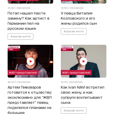
15:39 | 08.04.2024
16:55 | 05.04.2024
Потап нашел Насте
У певца Виталия
замену? Как артист в
Козловского и его
Германии пел на
жены родился сын
русском языке
#зіркове життя
#зіркове життя
ЖВЛ представляет
ЖВЛ представляет
18:03 | 04.04.2024
16:16 | 03.04.2024
Артем Пивоваров
Как Ivan NAVI встретил
готовится к отцовству:
свою жену, и как
эксклюзивно для "ЖВЛ
супруги воспитывают
представляет" певец
сына
поделился планами на
#зіркове життя
будущее